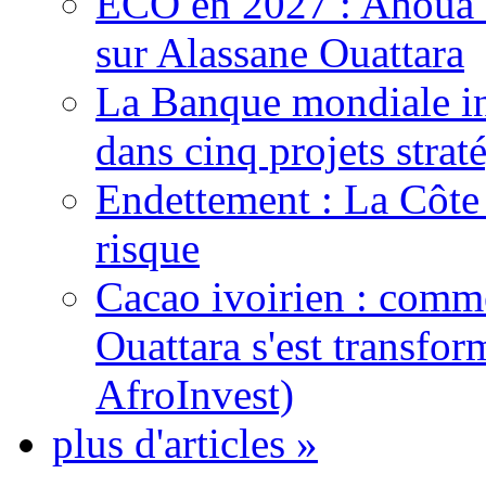
ECO en 2027 : Ahoua D
sur Alassane Ouattara
La Banque mondiale inj
dans cinq projets strat
Endettement : La Côte d
risque
Cacao ivoirien : comme
Ouattara s'est transfo
AfroInvest)
plus d'articles »