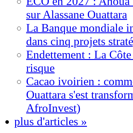
ECO en 2027 : Ahoua D
sur Alassane Ouattara
La Banque mondiale inj
dans cinq projets strat
Endettement : La Côte d
risque
Cacao ivoirien : comme
Ouattara s'est transfo
AfroInvest)
plus d'articles »