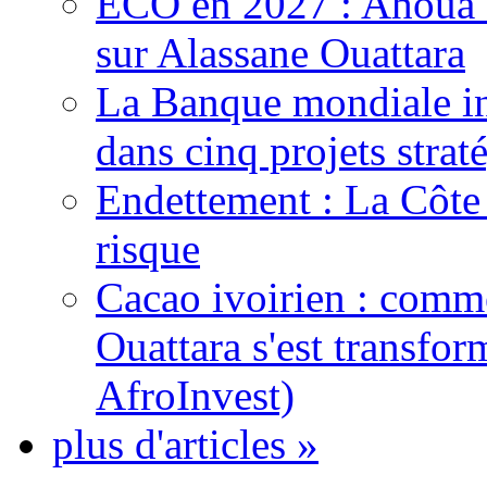
ECO en 2027 : Ahoua D
sur Alassane Ouattara
La Banque mondiale inj
dans cinq projets strat
Endettement : La Côte d
risque
Cacao ivoirien : comme
Ouattara s'est transfo
AfroInvest)
plus d'articles »