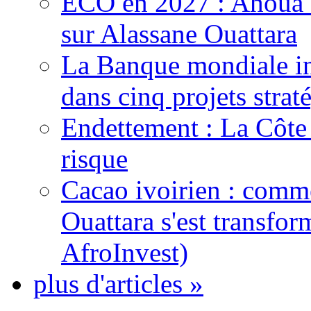
ECO en 2027 : Ahoua D
sur Alassane Ouattara
La Banque mondiale inj
dans cinq projets strat
Endettement : La Côte d
risque
Cacao ivoirien : comme
Ouattara s'est transfo
AfroInvest)
plus d'articles »