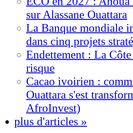
ECO en 2027 : Ahoua D
sur Alassane Ouattara
La Banque mondiale inj
dans cinq projets strat
Endettement : La Côte d
risque
Cacao ivoirien : comme
Ouattara s'est transfo
AfroInvest)
plus d'articles »