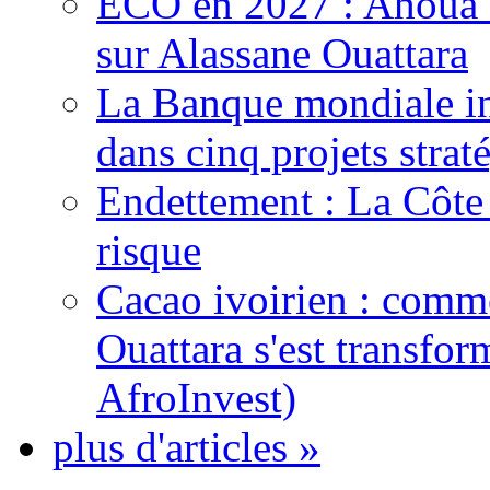
ECO en 2027 : Ahoua D
sur Alassane Ouattara
La Banque mondiale inj
dans cinq projets strat
Endettement : La Côte d
risque
Cacao ivoirien : comme
Ouattara s'est transfo
AfroInvest)
plus d'articles »