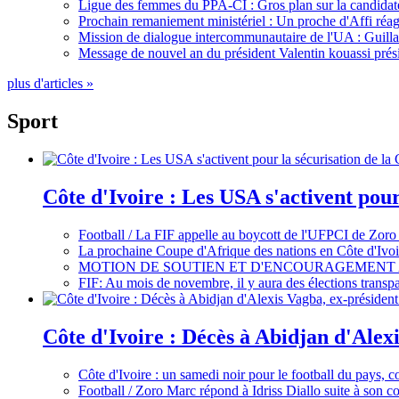
Ligue des femmes du PPA-CI : Gros plan sur la candidate
Prochain remaniement ministériel : Un proche d'Affi réag
Mission de dialogue intercommunautaire de l'UA : Guillaum
Message de nouvel an du président Valentin kouassi prési
plus d'articles »
Sport
Côte d'Ivoire : Les USA s'activent pou
Football / La FIF appelle au boycott de l'UFPCI de Zoro
La prochaine Coupe d'Afrique des nations en Côte d'Ivoir
MOTION DE SOUTIEN ET D'ENCOURAGEMENT 
FIF: Au mois de novembre, il y aura des élections tran
Côte d'Ivoire : Décès à Abidjan d'Alexi
Côte d'Ivoire : un samedi noir pour le football du pays, c
Football / Zoro Marc répond à Idriss Diallo suite à son