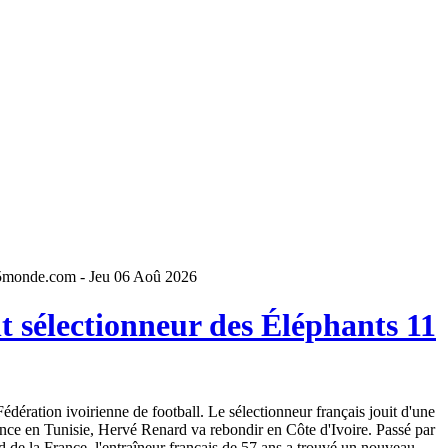
5monde.com - Jeu 06 Aoû 2026
 sélectionneur des Éléphants 11
dération ivoirienne de football. Le sélectionneur français jouit d'une
ence en Tunisie, Hervé Renard va rebondir en Côte d'Ivoire. Passé par
 de la France, l'entraîneur français de 57 ans a trouvé un nouveau