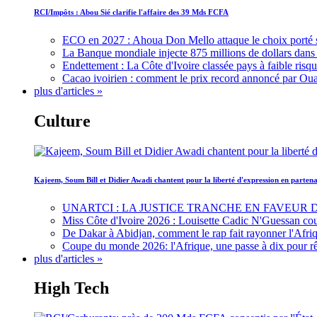
RCI/Impôts : Abou Sié clarifie l'affaire des 39 Mds FCFA
ECO en 2027 : Ahoua Don Mello attaque le choix porté 
La Banque mondiale injecte 875 millions de dollars dans c
Endettement : La Côte d'Ivoire classée pays à faible risq
Cacao ivoirien : comment le prix record annoncé par Oua
plus d'articles »
Culture
Kajeem, Soum Bill et Didier Awadi chantent pour la liberté d'expression en parte
UNARTCI : LA JUSTICE TRANCHE EN FAVEUR
Miss Côte d'Ivoire 2026 : Louisette Cadic N'Guessan co
De Dakar à Abidjan, comment le rap fait rayonner l'Afriq
Coupe du monde 2026: l'Afrique, une passe à dix pour r
plus d'articles »
High Tech