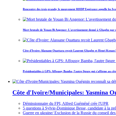
Rencontre des trois grands; le mouvement RHDP Espérance appelle les Ivoir
Mort brutale de Youan Bi Angenor: L'avertissement donné à Gbagbo par 
Côte d'Ivoire: Alassane Ouattara reçoit Laurent Gbagbo et Henri Konan Bed
Présidentiables à GPS: Affoussy Bamba, l'autre figure qui s'affirme au côt
Côte d'Ivoire/Municipales: Yasmina Oué
Démissionnaire du FPI, Alfred Guéméné crée l'UPR
5 questions à Sylvie-Dominique Besse, candidate à la p
Guerre en ukraine/ Exclusion de la Russie du conseil des