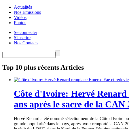
Actualités
Nos Emissions
Vidéos
Photos
Se connecter
S'inscrire
Nos Contacts
Top 10 plus récents Articles
Côte d'Ivoire: Hervé Renard 
ans après le sacre de la CAN
Hervé Renard a été nommé sélectionneur de la Côte d'Ivoire pour
grande popularité dans le pays, après avoir remporté la CAN 20
le club du LOSC, dans le Nord de la France, l'équipe nationale 