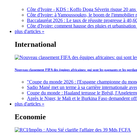
Côte d'Ivoire - KDS : Koffo Doga Séverin risque 20 ans 
Côte d'Ivoire: à Yamoussoukro, le boom de l'immobilier rav
Baccalauréat 2026 : Le taux de réussite progresse à 40,60
Côte d'Ivoire: comment hausse des pluies et urbanisation
plus d'articles »
International
Nouveau classement FIFA des équipes africaines: qui sont les gagnants et les perd
"Coupe du monde 2026 : l'Espagne championne du monde, 
Sadio Mané met un terme à sa carrière internationale ave
Coupe du monde : Haaland terrasse le Brésil, l'Angleterr
Après le Niger, le Mali et le Burkina Faso demandent offic
plus d'articles »
Economie