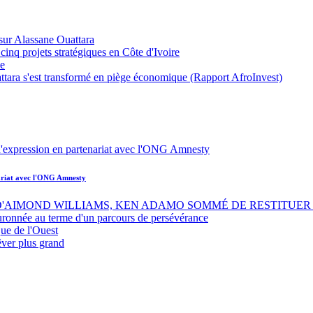
sur Alassane Ouattara
inq projets stratégiques en Côte d'Ivoire
ue
ttara s'est transformé en piège économique (Rapport AfroInvest)
nariat avec l'ONG Amnesty
 D'AIMOND WILLIAMS, KEN ADAMO SOMMÉ DE RESTITUER 
uronnée au terme d'un parcours de persévérance
ue de l'Ouest
êver plus grand