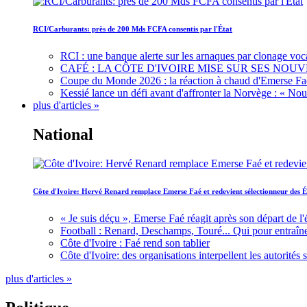
RCI/Carburants: près de 200 Mds FCFA consentis par l'État
RCI : une banque alerte sur les arnaques par clonage voc
CAFÉ : LA CÔTE D'IVOIRE MISE SUR SES N
Coupe du Monde 2026 : la réaction à chaud d'Emerse Fa
Kessié lance un défi avant d'affronter la Norvège : « N
plus d'articles »
National
Côte d'Ivoire: Hervé Renard remplace Emerse Faé et redevient sélectionneur des É
« Je suis déçu », Emerse Faé réagit après son départ de l'
Football : Renard, Deschamps, Touré... Qui pour entraîne
Côte d'Ivoire : Faé rend son tablier
Côte d'Ivoire: des organisations interpellent les autorité
plus d'articles »