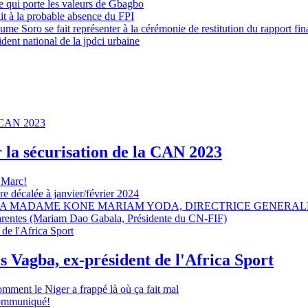
 qui porte les valeurs de Gbagbo
it à la probable absence du FPI
e Soro se fait représenter à la cérémonie de restitution du rapport fin
dent national de la jpdci urbaine
r la sécurisation de la CAN 2023
 Marc!
e décalée à janvier/février 2024
A MADAME KONE MARIAM YODA, DIRECTRICE GENERALE
sparentes (Mariam Dao Gabala, Présidente du CN-FIF)
s Vagba, ex-président de l'Africa Sport
omment le Niger a frappé là où ça fait mal
 communiqué!