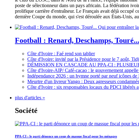
poste de sélectionneur dans un pays africain. La fédération iv
prolifique carrière d'entraîneur. Le Français avait déjà occupé c
dernière Coupe du monde, qui s'est déroulée aux États-Unis, au 
Football : Renard, Deschamps, Touré...
Côte d'Ivoire : Faé rend son tablier
Côte d'Ivoire: invité par la Présidence pour le 7 août, Ti
DÉMISSION EN CASCADE AU PPA-CI : PLUSI
Côte d'Ivoire-AIP/ Café-cacao : le gouvernement appelle 
Indépendance 2026 : un hymne porté par neuf icônes de 
Meurtre d'un livreur Yango : Deux agresseurs condamnés 
Côte d'Ivoire : six responsables locaux du PDCI libérés 
plus d'articles »
Société
PPA-CI : le parti dénonce un coup de massue fiscal pour les ménages