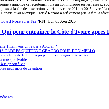
oirienne a annoncé ce recrutement via un communiqué sur les réseaux so
e poste à la tête de la sélection ivoirienne, entre 2014 et 2015, avec à l
Canada et au Mexique, Hervé Renard a brièvement pris la tête la sélectio
RFI - Lun 03 Aoû 2026
 Qui pour entraîner la Côte d'Ivoire après 
djane Thiam vers un retour à Abidjan ?
EURS CADRES QUITTENT GBAGBO POUR DON MELLO
les acteurs de la filière à préparer la campagne 2026-2027
la musique ivoirienne
à la prison à vie
après neuf mois de détention