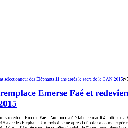
tv
remplace Emerse Faé et redevient
 2015
 succéder à Emerse Faé. L'annonce a été faite ce mardi 4 août par la Fé
15 avec les Éléphants.Un mois à peine après la fin de sa courte expéri
du Maroc, l'Arabie saoudite et même le club de Draguignan, dans le sud