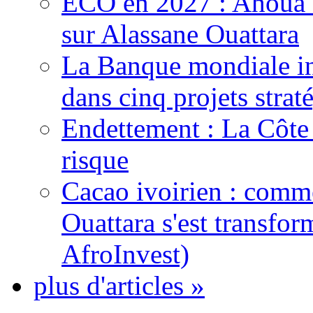
ECO en 2027 : Ahoua D
sur Alassane Ouattara
La Banque mondiale inj
dans cinq projets strat
Endettement : La Côte d
risque
Cacao ivoirien : comme
Ouattara s'est transfo
AfroInvest)
plus d'articles »