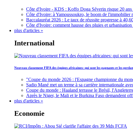
Côte d'Ivoire - KDS : Koffo Doga Séverin risque 20 ans 
Côte d'Ivoire: à Yamoussoukro, le boom de l'immobilier rav
Baccalauréat 2026 : Le taux de réussite progresse à 40,60
Côte d'Ivoire: comment hausse des pluies et urbanisation
plus d'articles »
International
Nouveau classement FIFA des équipes africaines: qui sont les gagnants et les perd
"Coupe du monde 2026 : l'Espagne championne du monde, 
Sadio Mané met un terme à sa carrière internationale ave
Coupe du monde : Haaland terrasse le Brésil, l'Angleterr
Après le Niger, le Mali et le Burkina Faso demandent offic
plus d'articles »
Economie