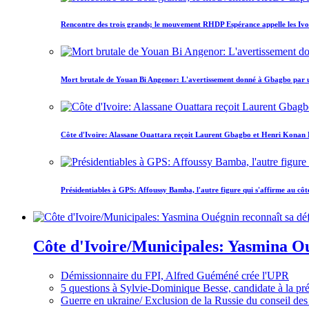
Rencontre des trois grands; le mouvement RHDP Espérance appelle les Ivoir
Mort brutale de Youan Bi Angenor: L'avertissement donné à Gbagbo par 
Côte d'Ivoire: Alassane Ouattara reçoit Laurent Gbagbo et Henri Konan Bed
Présidentiables à GPS: Affoussy Bamba, l'autre figure qui s'affirme au côt
Côte d'Ivoire/Municipales: Yasmina Oué
Démissionnaire du FPI, Alfred Guéméné crée l'UPR
5 questions à Sylvie-Dominique Besse, candidate à la p
Guerre en ukraine/ Exclusion de la Russie du conseil des