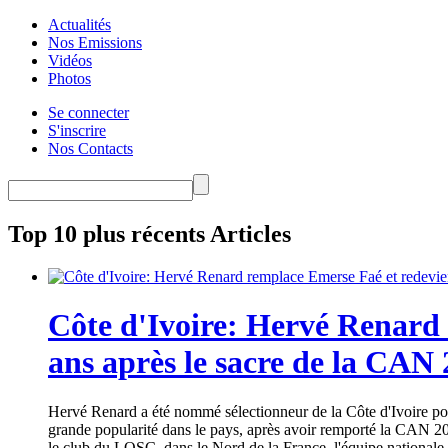
Actualités
Nos Emissions
Vidéos
Photos
Se connecter
S'inscrire
Nos Contacts
Top 10 plus récents Articles
Côte d'Ivoire: Hervé Renard 
ans après le sacre de la CAN
Hervé Renard a été nommé sélectionneur de la Côte d'Ivoire pour
grande popularité dans le pays, après avoir remporté la CAN 20
le club du LOSC, dans le Nord de la France, l'équipe nationale 