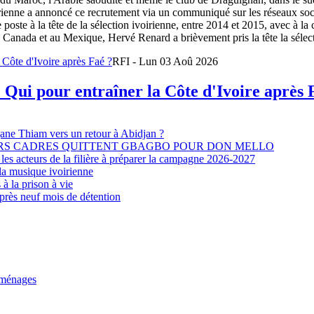
oirienne a annoncé ce recrutement via un communiqué sur les réseaux so
e poste à la tête de la sélection ivoirienne, entre 2014 et 2015, avec à l
Canada et au Mexique, Hervé Renard a brièvement pris la tête la sélectio
RFI - Lun 03 Aoû 2026
 Qui pour entraîner la Côte d'Ivoire après 
djane Thiam vers un retour à Abidjan ?
EURS CADRES QUITTENT GBAGBO POUR DON MELLO
les acteurs de la filière à préparer la campagne 2026-2027
la musique ivoirienne
à la prison à vie
après neuf mois de détention