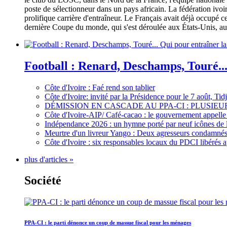
poste de sélectionneur dans un pays africain. La fédération iv
prolifique carrière d'entraîneur. Le Français avait déjà occupé c
dernière Coupe du monde, qui s'est déroulée aux États-Unis, au 
Football : Renard, Deschamps, Touré...
Côte d'Ivoire : Faé rend son tablier
Côte d'Ivoire: invité par la Présidence pour le 7 août, Ti
DÉMISSION EN CASCADE AU PPA-CI : PLUSI
Côte d'Ivoire-AIP/ Café-cacao : le gouvernement appelle 
Indépendance 2026 : un hymne porté par neuf icônes de 
Meurtre d'un livreur Yango : Deux agresseurs condamnés 
Côte d'Ivoire : six responsables locaux du PDCI libérés 
plus d'articles »
Société
PPA-CI : le parti dénonce un coup de massue fiscal pour les ménages