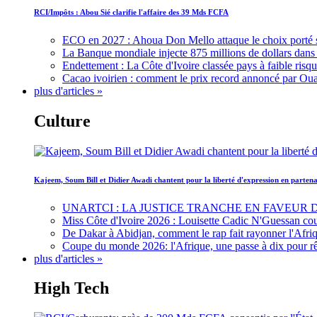
RCI/Impôts : Abou Sié clarifie l'affaire des 39 Mds FCFA
ECO en 2027 : Ahoua Don Mello attaque le choix porté 
La Banque mondiale injecte 875 millions de dollars dans c
Endettement : La Côte d'Ivoire classée pays à faible risq
Cacao ivoirien : comment le prix record annoncé par Oua
plus d'articles »
Culture
Kajeem, Soum Bill et Didier Awadi chantent pour la liberté d'expression en parte
UNARTCI : LA JUSTICE TRANCHE EN FAVEUR
Miss Côte d'Ivoire 2026 : Louisette Cadic N'Guessan co
De Dakar à Abidjan, comment le rap fait rayonner l'Afriq
Coupe du monde 2026: l'Afrique, une passe à dix pour r
plus d'articles »
High Tech