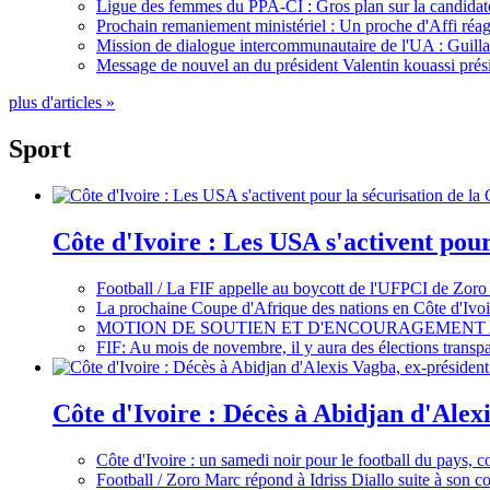
Ligue des femmes du PPA-CI : Gros plan sur la candidate
Prochain remaniement ministériel : Un proche d'Affi réag
Mission de dialogue intercommunautaire de l'UA : Guillaum
Message de nouvel an du président Valentin kouassi prési
plus d'articles »
Sport
Côte d'Ivoire : Les USA s'activent pou
Football / La FIF appelle au boycott de l'UFPCI de Zoro
La prochaine Coupe d'Afrique des nations en Côte d'Ivoir
MOTION DE SOUTIEN ET D'ENCOURAGEMENT 
FIF: Au mois de novembre, il y aura des élections tran
Côte d'Ivoire : Décès à Abidjan d'Alexi
Côte d'Ivoire : un samedi noir pour le football du pays, c
Football / Zoro Marc répond à Idriss Diallo suite à son