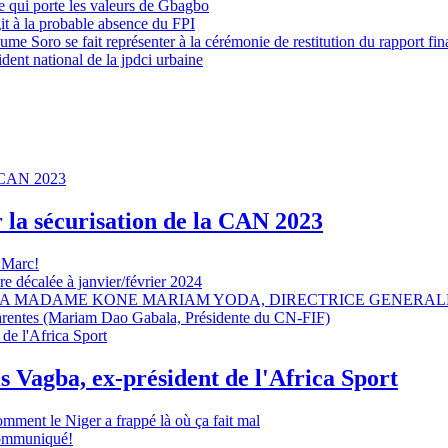
 qui porte les valeurs de Gbagbo
it à la probable absence du FPI
e Soro se fait représenter à la cérémonie de restitution du rapport fin
dent national de la jpdci urbaine
r la sécurisation de la CAN 2023
 Marc!
e décalée à janvier/février 2024
A MADAME KONE MARIAM YODA, DIRECTRICE GENERALE
sparentes (Mariam Dao Gabala, Présidente du CN-FIF)
s Vagba, ex-président de l'Africa Sport
omment le Niger a frappé là où ça fait mal
 communiqué!