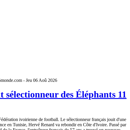
5monde.com - Jeu 06 Aoû 2026
 sélectionneur des Éléphants 11
dération ivoirienne de football. Le sélectionneur français jouit d'une
ence en Tunisie, Hervé Renard va rebondir en Côte d'Ivoire. Passé par
 de la France, l'entraîneur français de 57 ans a trouvé un nouveau