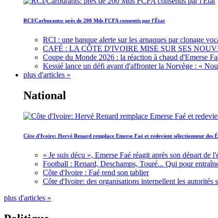
RCI/Carburants: près de 200 Mds FCFA consentis par l'État
RCI : une banque alerte sur les arnaques par clonage voc
CAFÉ : LA CÔTE D'IVOIRE MISE SUR SES N
Coupe du Monde 2026 : la réaction à chaud d'Emerse Fa
Kessié lance un défi avant d'affronter la Norvège : « N
plus d'articles »
National
Côte d'Ivoire: Hervé Renard remplace Emerse Faé et redevient sélectionneur des É
« Je suis déçu », Emerse Faé réagit après son départ de l'
Football : Renard, Deschamps, Touré... Qui pour entraîne
Côte d'Ivoire : Faé rend son tablier
Côte d'Ivoire: des organisations interpellent les autorité
plus d'articles »