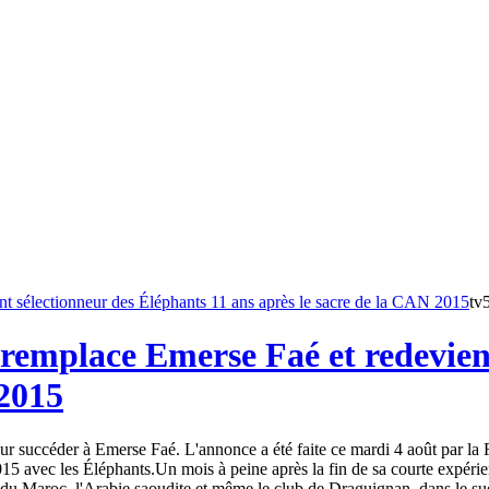
tv
remplace Emerse Faé et redevient
 2015
 succéder à Emerse Faé. L'annonce a été faite ce mardi 4 août par la Fé
15 avec les Éléphants.Un mois à peine après la fin de sa courte expéri
du Maroc, l'Arabie saoudite et même le club de Draguignan, dans le sud