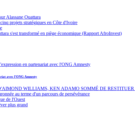
sur Alassane Ouattara
inq projets stratégiques en Côte d'Ivoire
ue
ttara s'est transformé en piège économique (Rapport AfroInvest)
nariat avec l'ONG Amnesty
 D'AIMOND WILLIAMS, KEN ADAMO SOMMÉ DE RESTITUER 
uronnée au terme d'un parcours de persévérance
ue de l'Ouest
êver plus grand