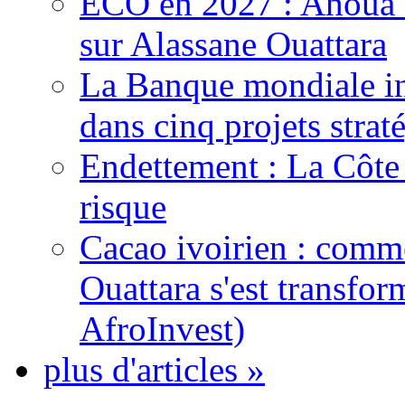
ECO en 2027 : Ahoua D
sur Alassane Ouattara
La Banque mondiale inj
dans cinq projets strat
Endettement : La Côte d
risque
Cacao ivoirien : comme
Ouattara s'est transfo
AfroInvest)
plus d'articles »