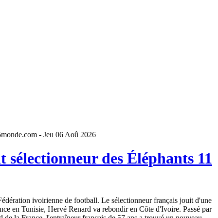
5monde.com - Jeu 06 Aoû 2026
 sélectionneur des Éléphants 11
dération ivoirienne de football. Le sélectionneur français jouit d'une
ence en Tunisie, Hervé Renard va rebondir en Côte d'Ivoire. Passé par
 de la France, l'entraîneur français de 57 ans a trouvé un nouveau