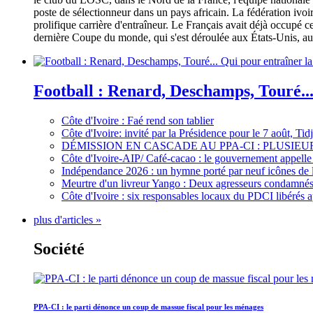
poste de sélectionneur dans un pays africain. La fédération iv
prolifique carrière d'entraîneur. Le Français avait déjà occupé c
dernière Coupe du monde, qui s'est déroulée aux États-Unis, au 
Football : Renard, Deschamps, Touré...
Côte d'Ivoire : Faé rend son tablier
Côte d'Ivoire: invité par la Présidence pour le 7 août, Ti
DÉMISSION EN CASCADE AU PPA-CI : PLUSI
Côte d'Ivoire-AIP/ Café-cacao : le gouvernement appelle 
Indépendance 2026 : un hymne porté par neuf icônes de 
Meurtre d'un livreur Yango : Deux agresseurs condamnés 
Côte d'Ivoire : six responsables locaux du PDCI libérés 
plus d'articles »
Société
PPA-CI : le parti dénonce un coup de massue fiscal pour les ménages