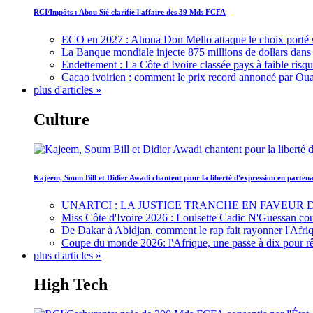
RCI/Impôts : Abou Sié clarifie l'affaire des 39 Mds FCFA
ECO en 2027 : Ahoua Don Mello attaque le choix porté 
La Banque mondiale injecte 875 millions de dollars dans c
Endettement : La Côte d'Ivoire classée pays à faible risq
Cacao ivoirien : comment le prix record annoncé par Oua
plus d'articles »
Culture
Kajeem, Soum Bill et Didier Awadi chantent pour la liberté d'expression en parte
UNARTCI : LA JUSTICE TRANCHE EN FAVEUR
Miss Côte d'Ivoire 2026 : Louisette Cadic N'Guessan co
De Dakar à Abidjan, comment le rap fait rayonner l'Afriq
Coupe du monde 2026: l'Afrique, une passe à dix pour r
plus d'articles »
High Tech