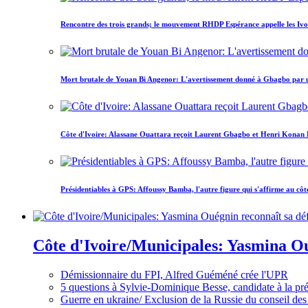
Rencontre des trois grands; le mouvement RHDP Espérance appelle les Ivoir
Mort brutale de Youan Bi Angenor: L'avertissement donné à Gbagbo par 
Côte d'Ivoire: Alassane Ouattara reçoit Laurent Gbagbo et Henri Konan Bed
Présidentiables à GPS: Affoussy Bamba, l'autre figure qui s'affirme au côt
Côte d'Ivoire/Municipales: Yasmina Oué
Démissionnaire du FPI, Alfred Guéméné crée l'UPR
5 questions à Sylvie-Dominique Besse, candidate à la p
Guerre en ukraine/ Exclusion de la Russie du conseil des