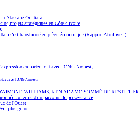
sur Alassane Ouattara
inq projets stratégiques en Côte d'Ivoire
ue
ttara s'est transformé en piège économique (Rapport AfroInvest)
nariat avec l'ONG Amnesty
 D'AIMOND WILLIAMS, KEN ADAMO SOMMÉ DE RESTITUER 
uronnée au terme d'un parcours de persévérance
ue de l'Ouest
êver plus grand