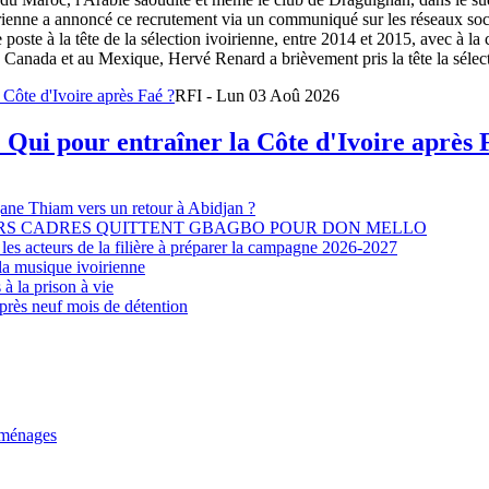
oirienne a annoncé ce recrutement via un communiqué sur les réseaux so
e poste à la tête de la sélection ivoirienne, entre 2014 et 2015, avec à l
Canada et au Mexique, Hervé Renard a brièvement pris la tête la sélectio
RFI - Lun 03 Aoû 2026
 Qui pour entraîner la Côte d'Ivoire après 
djane Thiam vers un retour à Abidjan ?
EURS CADRES QUITTENT GBAGBO POUR DON MELLO
les acteurs de la filière à préparer la campagne 2026-2027
la musique ivoirienne
à la prison à vie
après neuf mois de détention