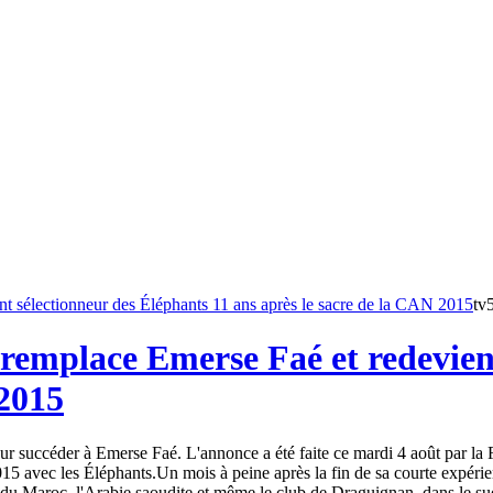
tv
remplace Emerse Faé et redevient
 2015
 succéder à Emerse Faé. L'annonce a été faite ce mardi 4 août par la Fé
15 avec les Éléphants.Un mois à peine après la fin de sa courte expéri
du Maroc, l'Arabie saoudite et même le club de Draguignan, dans le sud