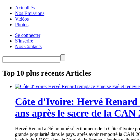
Actualités
Nos Emissions
Vidéos
Photos
Se connecter
S'inscrire
Nos Contacts
Top 10 plus récents Articles
Côte d'Ivoire: Hervé Renard 
ans après le sacre de la CAN
Hervé Renard a été nommé sélectionneur de la Côte d'Ivoire pour
grande popularité dans le pays, après avoir remporté la CAN 20
le club du LOSC, dans le Nord de la France, l'équipe nationale 