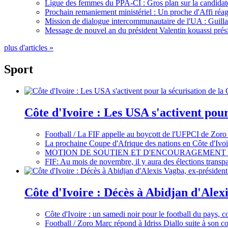
Ligue des femmes du PPA-CI : Gros plan sur la candidate
Prochain remaniement ministériel : Un proche d'Affi réag
Mission de dialogue intercommunautaire de l'UA : Guillaum
Message de nouvel an du président Valentin kouassi prési
plus d'articles »
Sport
Côte d'Ivoire : Les USA s'activent pou
Football / La FIF appelle au boycott de l'UFPCI de Zoro
La prochaine Coupe d'Afrique des nations en Côte d'Ivoir
MOTION DE SOUTIEN ET D'ENCOURAGEMENT 
FIF: Au mois de novembre, il y aura des élections tran
Côte d'Ivoire : Décès à Abidjan d'Alexi
Côte d'Ivoire : un samedi noir pour le football du pays, c
Football / Zoro Marc répond à Idriss Diallo suite à son