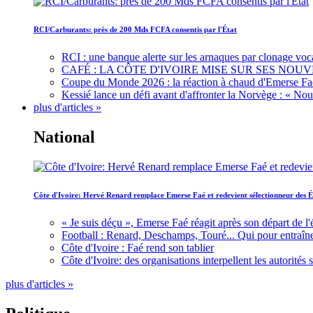
RCI/Carburants: près de 200 Mds FCFA consentis par l'État
RCI : une banque alerte sur les arnaques par clonage voc
CAFÉ : LA CÔTE D'IVOIRE MISE SUR SES N
Coupe du Monde 2026 : la réaction à chaud d'Emerse Fa
Kessié lance un défi avant d'affronter la Norvège : « N
plus d'articles »
National
Côte d'Ivoire: Hervé Renard remplace Emerse Faé et redevient sélectionneur des É
« Je suis déçu », Emerse Faé réagit après son départ de l'
Football : Renard, Deschamps, Touré... Qui pour entraîne
Côte d'Ivoire : Faé rend son tablier
Côte d'Ivoire: des organisations interpellent les autorité
plus d'articles »