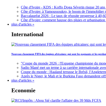
Côte d'Ivoire - KDS : Koffo Doga Séverin risque 20 ans 
Côte d'Ivoire: à Yamoussoukro, le boom de l'immobilier rav
Baccalauréat 2026 : Le taux de réussite progresse à 40,60
Côte d'Ivoire: comment hausse des pluies et urbanisation
plus d'articles »
International
Nouveau classement FIFA des équipes africaines: qui sont les gagnants et les perd
"Coupe du monde 2026 : l'Espagne championne du monde, 
Sadio Mané met un terme à sa carrière internationale ave
Coupe du monde : Haaland terrasse le Brésil, l'Angleterr
Après le Niger, le Mali et le Burkina Faso demandent offic
plus d'articles »
Economie