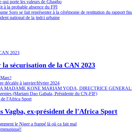
 qui porte les valeurs de Gbagbo
it à la probable absence du FPI
e Soro se fait représenter à la cérémonie de restitution du rapport fin
dent national de la jpdci urbaine
r la sécurisation de la CAN 2023
 Marc!
e décalée à janvier/février 2024
A MADAME KONE MARIAM YODA, DIRECTRICE GENERALE
sparentes (Mariam Dao Gabala, Présidente du CN-FIF)
s Vagba, ex-président de l'Africa Sport
omment le Niger a frappé là où ça fait mal
 communiqué!