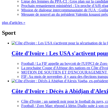
Ligue des femmes du PPA-CI : Gros plan sur la candidate
Prochain remaniement ministériel : Un proche d'Affi réag
Mission de dialogue intercommunautaire de l'UA : Guillaum
Message de nouvel an du président Valentin kouassi prési
plus d'articles »
Sport
Côte d'Ivoire : Les USA s'activent pou
Football / La FIF appelle au boycott de l'UFPCI de Zoro
La prochaine Coupe d'Afrique des nations en Côte d'Ivoir
MOTION DE SOUTIEN ET D'ENCOURAGEMENT 
FIF: Au mois de novembre, il y aura des élections tran
Côte d'Ivoire : Décès à Abidjan d'Alexi
Côte d'Ivoire : un samedi noir pour le football du pays, c
Football / Zoro Marc répond à Idriss Diallo suite à son