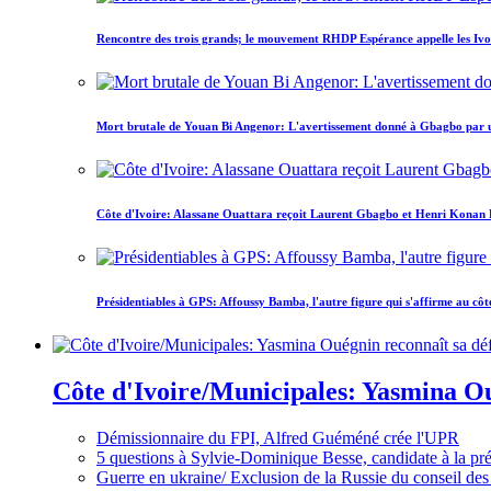
Rencontre des trois grands; le mouvement RHDP Espérance appelle les Ivoir
Mort brutale de Youan Bi Angenor: L'avertissement donné à Gbagbo par 
Côte d'Ivoire: Alassane Ouattara reçoit Laurent Gbagbo et Henri Konan Bed
Présidentiables à GPS: Affoussy Bamba, l'autre figure qui s'affirme au côt
Côte d'Ivoire/Municipales: Yasmina Oué
Démissionnaire du FPI, Alfred Guéméné crée l'UPR
5 questions à Sylvie-Dominique Besse, candidate à la p
Guerre en ukraine/ Exclusion de la Russie du conseil des