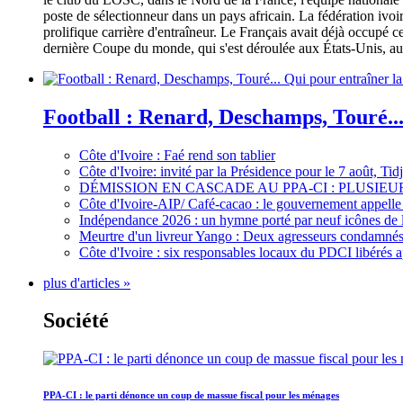
poste de sélectionneur dans un pays africain. La fédération iv
prolifique carrière d'entraîneur. Le Français avait déjà occupé c
dernière Coupe du monde, qui s'est déroulée aux États-Unis, au 
Football : Renard, Deschamps, Touré...
Côte d'Ivoire : Faé rend son tablier
Côte d'Ivoire: invité par la Présidence pour le 7 août, Ti
DÉMISSION EN CASCADE AU PPA-CI : PLUSI
Côte d'Ivoire-AIP/ Café-cacao : le gouvernement appelle 
Indépendance 2026 : un hymne porté par neuf icônes de 
Meurtre d'un livreur Yango : Deux agresseurs condamnés 
Côte d'Ivoire : six responsables locaux du PDCI libérés 
plus d'articles »
Société
PPA-CI : le parti dénonce un coup de massue fiscal pour les ménages