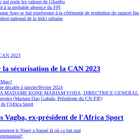
 qui porte les valeurs de Gbagbo
it à la probable absence du FPI
e Soro se fait représenter à la cérémonie de restitution du rapport fin
dent national de la jpdci urbaine
r la sécurisation de la CAN 2023
 Marc!
e décalée à janvier/février 2024
A MADAME KONE MARIAM YODA, DIRECTRICE GENERALE
sparentes (Mariam Dao Gabala, Présidente du CN-FIF)
s Vagba, ex-président de l'Africa Sport
omment le Niger a frappé là où ça fait mal
 communiqué!