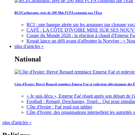
RCI/Carburants: près de 200 Mds FCFA consentis par l'État
RCI : une banque alerte sur les arnaques par clonage voc
CAFÉ : LA CÔTE D'IVOIRE MISE SUR SES N
Coupe du Monde 2026 : la réaction à chaud d'Emerse Fa
Kessié lance un défi avant d'affronter la Norvège : « N
plus d'articles »
National
Côte d'Ivoire: Hervé Renard remplace Emerse Faé et redevient sélectionneur des É
« Je suis déçu », Emerse Faé réagit après son départ de l'
Football : Renard, Deschamps, Touré... Qui pour entraîne
Côte d'Ivoire : Faé rend son tablier
Côte d'Ivoire: des organisations interpellent les autorité
plus d'articles »