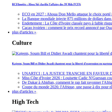
RCI/Impôts : Abou Sié clarifie l'affaire des 39 Mds FCFA
ECO en 2027 : Ahoua Don Mello attaque le choix porté 
La Banque mondiale injecte 875 millions de dollars dans c
Endettement : La Côte d'Ivoire classée pays à faible risq
Cacao ivoirien : comment le prix record annoncé par Oua
plus d'articles »
Culture
Kajeem, Soum Bill et Didier Awadi chantent pour la liberté d'expression en parte
UNARTCI : LA JUSTICE TRANCHE EN FAVEUR
Miss Côte d'Ivoire 2026 : Louisette Cadic N'Guessan co
De Dakar à Abidjan, comment le rap fait rayonner l'Afriq
Coupe du monde 2026: l'Afrique, une passe à dix pour r
plus d'articles »
High Tech