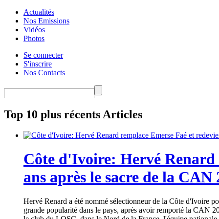
Actualités
Nos Emissions
Vidéos
Photos
Se connecter
S'inscrire
Nos Contacts
Top 10 plus récents Articles
Côte d'Ivoire: Hervé Renard 
ans après le sacre de la CAN
Hervé Renard a été nommé sélectionneur de la Côte d'Ivoire pour
grande popularité dans le pays, après avoir remporté la CAN 20
le club du LOSC, dans le Nord de la France, l'équipe nationale 