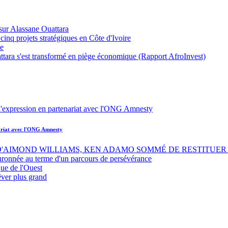
sur Alassane Ouattara
inq projets stratégiques en Côte d'Ivoire
ue
ttara s'est transformé en piège économique (Rapport AfroInvest)
nariat avec l'ONG Amnesty
 D'AIMOND WILLIAMS, KEN ADAMO SOMMÉ DE RESTITUER 
uronnée au terme d'un parcours de persévérance
ue de l'Ouest
êver plus grand