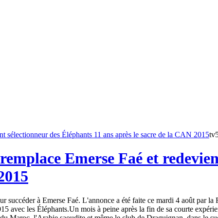
tv
remplace Emerse Faé et redevient
 2015
 succéder à Emerse Faé. L'annonce a été faite ce mardi 4 août par la Fé
15 avec les Éléphants.Un mois à peine après la fin de sa courte expéri
du Maroc, l'Arabie saoudite et même le club de Draguignan, dans le sud