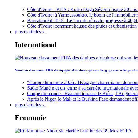
Côte d'Ivoire - KDS : Koffo Doga Séverin risque 20 ans 
Côte d'Ivoire: à Yamoussoukro, le boom de l'immobilier rav
Baccalauréat 2026 : Le taux de réussite progresse à 40,60
Côte d'Ivoire: comment hausse des pluies et urbanisation
plus d'articles »
International
Nouveau classement FIFA des équipes africaines: qui sont les gagnants et les perd
"Coupe du monde 2026 : l'Espagne championne du monde, 
Sadio Mané met un terme à sa carrière internationale ave
Coupe du monde : Haaland terrasse le Brésil, l'Angleterr
Après le Niger, le Mali et le Burkina Faso demandent offic
plus d'articles »
Economie