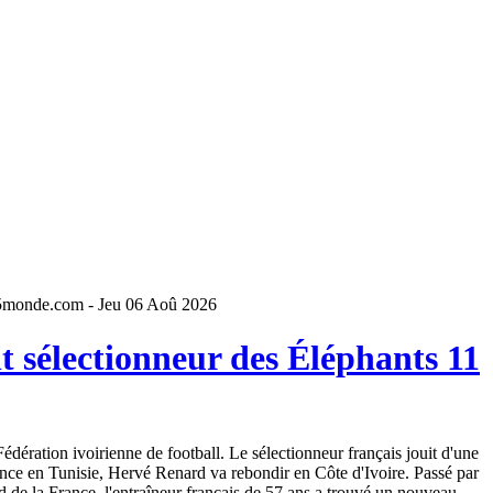
5monde.com - Jeu 06 Aoû 2026
 sélectionneur des Éléphants 11
dération ivoirienne de football. Le sélectionneur français jouit d'une
ence en Tunisie, Hervé Renard va rebondir en Côte d'Ivoire. Passé par
 de la France, l'entraîneur français de 57 ans a trouvé un nouveau