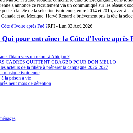
oirienne a annoncé ce recrutement via un communiqué sur les réseaux so
e poste à la tête de la sélection ivoirienne, entre 2014 et 2015, avec à l
Canada et au Mexique, Hervé Renard a brièvement pris la tête la sélectio
RFI - Lun 03 Aoû 2026
 Qui pour entraîner la Côte d'Ivoire après 
djane Thiam vers un retour à Abidjan ?
EURS CADRES QUITTENT GBAGBO POUR DON MELLO
les acteurs de la filière à préparer la campagne 2026-2027
la musique ivoirienne
à la prison à vie
après neuf mois de détention