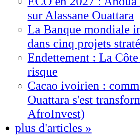
ECO en 2027 : Ahoua D
sur Alassane Ouattara
La Banque mondiale inj
dans cinq projets strat
Endettement : La Côte d
risque
Cacao ivoirien : comme
Ouattara s'est transfo
AfroInvest)
plus d'articles »