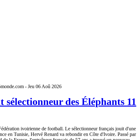
5monde.com - Jeu 06 Aoû 2026
 sélectionneur des Éléphants 11
dération ivoirienne de football. Le sélectionneur français jouit d'une
ence en Tunisie, Hervé Renard va rebondir en Côte d'Ivoire. Passé par
 de la France, l'entraîneur français de 57 ans a trouvé un nouveau