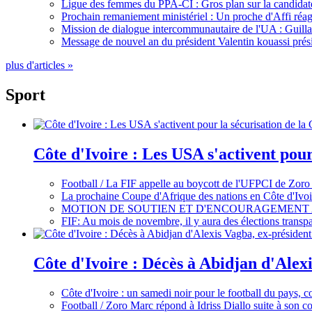
Ligue des femmes du PPA-CI : Gros plan sur la candidate
Prochain remaniement ministériel : Un proche d'Affi réag
Mission de dialogue intercommunautaire de l'UA : Guillaum
Message de nouvel an du président Valentin kouassi prési
plus d'articles »
Sport
Côte d'Ivoire : Les USA s'activent pou
Football / La FIF appelle au boycott de l'UFPCI de Zoro
La prochaine Coupe d'Afrique des nations en Côte d'Ivoir
MOTION DE SOUTIEN ET D'ENCOURAGEMENT 
FIF: Au mois de novembre, il y aura des élections tran
Côte d'Ivoire : Décès à Abidjan d'Alexi
Côte d'Ivoire : un samedi noir pour le football du pays, c
Football / Zoro Marc répond à Idriss Diallo suite à son