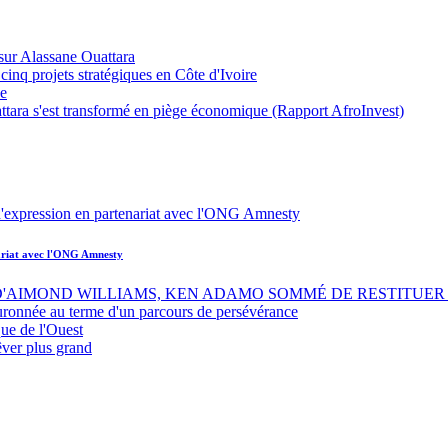
sur Alassane Ouattara
inq projets stratégiques en Côte d'Ivoire
ue
ttara s'est transformé en piège économique (Rapport AfroInvest)
nariat avec l'ONG Amnesty
 D'AIMOND WILLIAMS, KEN ADAMO SOMMÉ DE RESTITUER 
uronnée au terme d'un parcours de persévérance
ue de l'Ouest
êver plus grand