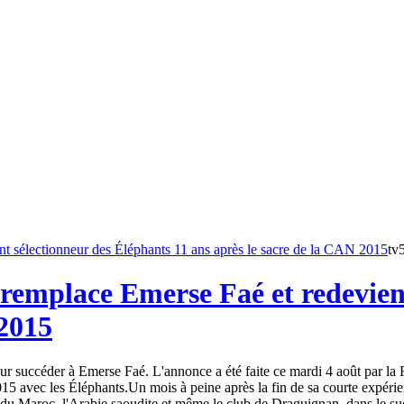
tv
remplace Emerse Faé et redevient
 2015
 succéder à Emerse Faé. L'annonce a été faite ce mardi 4 août par la Fé
15 avec les Éléphants.Un mois à peine après la fin de sa courte expéri
du Maroc, l'Arabie saoudite et même le club de Draguignan, dans le sud