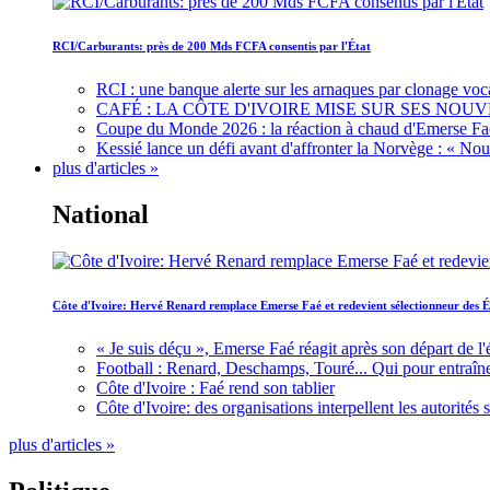
RCI/Carburants: près de 200 Mds FCFA consentis par l'État
RCI : une banque alerte sur les arnaques par clonage voc
CAFÉ : LA CÔTE D'IVOIRE MISE SUR SES N
Coupe du Monde 2026 : la réaction à chaud d'Emerse Fa
Kessié lance un défi avant d'affronter la Norvège : « N
plus d'articles »
National
Côte d'Ivoire: Hervé Renard remplace Emerse Faé et redevient sélectionneur des É
« Je suis déçu », Emerse Faé réagit après son départ de l'
Football : Renard, Deschamps, Touré... Qui pour entraîne
Côte d'Ivoire : Faé rend son tablier
Côte d'Ivoire: des organisations interpellent les autorité
plus d'articles »