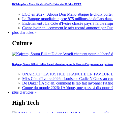
RCI/Impôts : Abou Sié clarifie l'affaire des 39 Mds FCFA
ECO en 2027 : Ahoua Don Mello attaque le choix porté 
La Banque mondiale injecte 875 millions de dollars dans c
Endettement : La Côte d'Ivoire classée pays à faible risq
Cacao ivoirien : comment le prix record annoncé par Oua
plus d'articles »
Culture
Kajeem, Soum Bill et Didier Awadi chantent pour la liberté d'expression en parte
UNARTCI : LA JUSTICE TRANCHE EN FAVEUR
Miss Côte d'Ivoire 2026 : Louisette Cadic N'Guessan co
De Dakar à Abidjan, comment le rap fait rayonner l'Afriq
Coupe du monde 2026: l'Afrique, une passe à dix pour r
plus d'articles »
High Tech