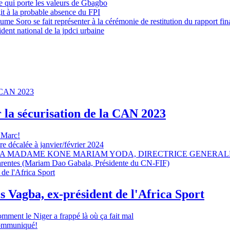
 qui porte les valeurs de Gbagbo
it à la probable absence du FPI
e Soro se fait représenter à la cérémonie de restitution du rapport fin
dent national de la jpdci urbaine
r la sécurisation de la CAN 2023
 Marc!
e décalée à janvier/février 2024
A MADAME KONE MARIAM YODA, DIRECTRICE GENERALE
sparentes (Mariam Dao Gabala, Présidente du CN-FIF)
s Vagba, ex-président de l'Africa Sport
omment le Niger a frappé là où ça fait mal
 communiqué!