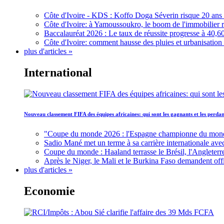
Côte d'Ivoire - KDS : Koffo Doga Séverin risque 20 ans 
Côte d'Ivoire: à Yamoussoukro, le boom de l'immobilier rav
Baccalauréat 2026 : Le taux de réussite progresse à 40,60
Côte d'Ivoire: comment hausse des pluies et urbanisation
plus d'articles »
International
Nouveau classement FIFA des équipes africaines: qui sont les gagnants et les perd
"Coupe du monde 2026 : l'Espagne championne du monde, 
Sadio Mané met un terme à sa carrière internationale ave
Coupe du monde : Haaland terrasse le Brésil, l'Angleterr
Après le Niger, le Mali et le Burkina Faso demandent offic
plus d'articles »
Economie