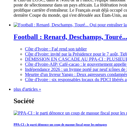
poste de sélectionneur dans un pays africain. La fédération iv
prolifique carrière d'entraîneur. Le Français avait déjà occupé c
dernière Coupe du monde, qui s'est déroulée aux États-Unis, au 
Football : Renard, Deschamps, Touré...
Côte d'Ivoire : Faé rend son tablier
Côte d'Ivoire: invité par la Présidence pour le 7 août, Ti
DÉMISSION EN CASCADE AU PPA-CI : PLUSI
Côte d'Ivoire-AIP/ Café-cacao : le gouvernement appelle 
Indépendance 2026 : un hymne porté par neuf icônes de 
Meurtre d'un livreur Yango : Deux agresseurs condamnés 
Côte d'Ivoire : six responsables locaux du PDCI libérés 
plus d'articles »
Société
PPA-CI : le parti dénonce un coup de massue fiscal pour les ménages