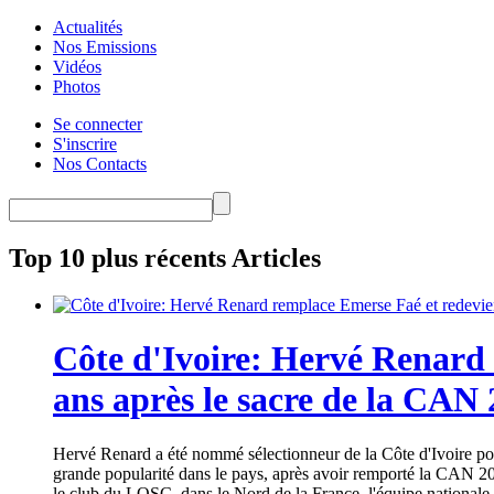
Actualités
Nos Emissions
Vidéos
Photos
Se connecter
S'inscrire
Nos Contacts
Top 10 plus récents Articles
Côte d'Ivoire: Hervé Renard 
ans après le sacre de la CAN
Hervé Renard a été nommé sélectionneur de la Côte d'Ivoire pour
grande popularité dans le pays, après avoir remporté la CAN 20
le club du LOSC, dans le Nord de la France, l'équipe nationale 