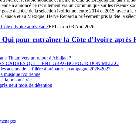
oirienne a annoncé ce recrutement via un communiqué sur les réseaux so
e poste à la tête de la sélection ivoirienne, entre 2014 et 2015, avec à l
Canada et au Mexique, Hervé Renard a brièvement pris la tête la sélectio
RFI - Lun 03 Aoû 2026
 Qui pour entraîner la Côte d'Ivoire après 
djane Thiam vers un retour à Abidjan ?
EURS CADRES QUITTENT GBAGBO POUR DON MELLO
les acteurs de la filière à préparer la campagne 2026-2027
la musique ivoirienne
à la prison à vie
après neuf mois de détention