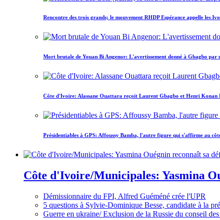
Rencontre des trois grands; le mouvement RHDP Espérance appelle les Ivoir
Mort brutale de Youan Bi Angenor: L'avertissement donné à Gbagbo par 
Côte d'Ivoire: Alassane Ouattara reçoit Laurent Gbagbo et Henri Konan Bed
Présidentiables à GPS: Affoussy Bamba, l'autre figure qui s'affirme au côt
Côte d'Ivoire/Municipales: Yasmina Oué
Démissionnaire du FPI, Alfred Guéméné crée l'UPR
5 questions à Sylvie-Dominique Besse, candidate à la p
Guerre en ukraine/ Exclusion de la Russie du conseil des