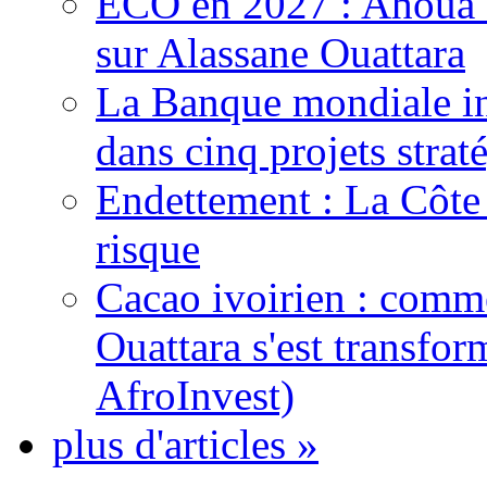
ECO en 2027 : Ahoua D
sur Alassane Ouattara
La Banque mondiale inj
dans cinq projets strat
Endettement : La Côte d
risque
Cacao ivoirien : comme
Ouattara s'est transfo
AfroInvest)
plus d'articles »