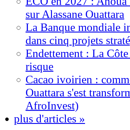
ECO en 2027 : Ahoua D
sur Alassane Ouattara
La Banque mondiale inj
dans cinq projets strat
Endettement : La Côte d
risque
Cacao ivoirien : comme
Ouattara s'est transfo
AfroInvest)
plus d'articles »