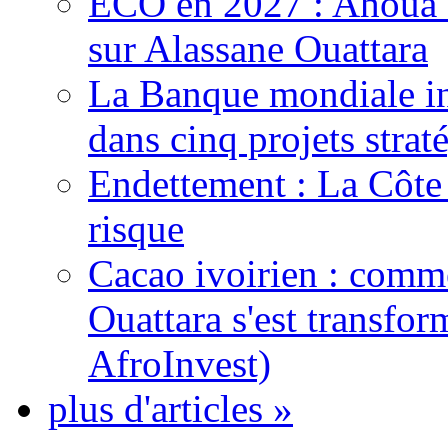
ECO en 2027 : Ahoua D
sur Alassane Ouattara
La Banque mondiale inj
dans cinq projets strat
Endettement : La Côte d
risque
Cacao ivoirien : comme
Ouattara s'est transfo
AfroInvest)
plus d'articles »