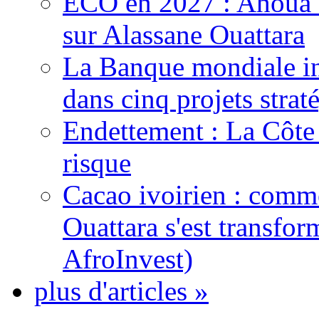
ECO en 2027 : Ahoua D
sur Alassane Ouattara
La Banque mondiale inj
dans cinq projets strat
Endettement : La Côte d
risque
Cacao ivoirien : comme
Ouattara s'est transfo
AfroInvest)
plus d'articles »