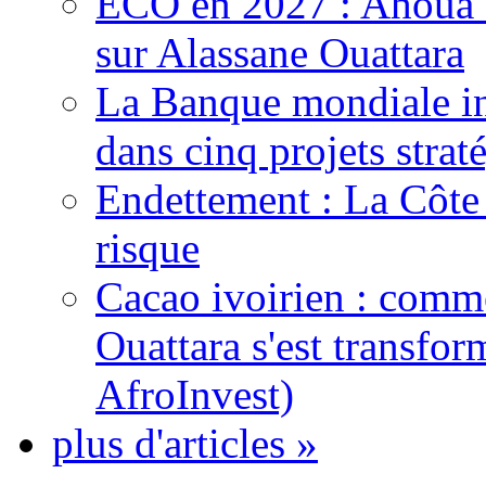
ECO en 2027 : Ahoua D
sur Alassane Ouattara
La Banque mondiale inj
dans cinq projets strat
Endettement : La Côte d
risque
Cacao ivoirien : comme
Ouattara s'est transfo
AfroInvest)
plus d'articles »