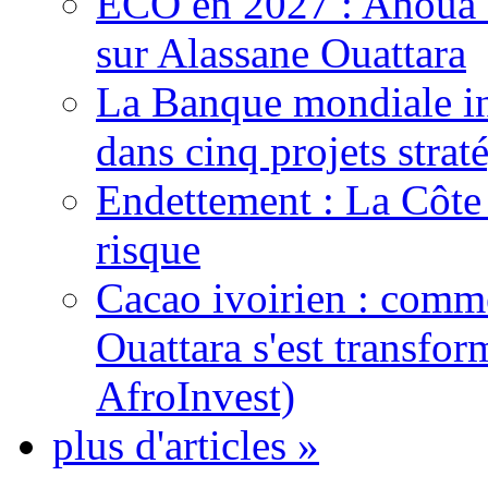
ECO en 2027 : Ahoua D
sur Alassane Ouattara
La Banque mondiale inj
dans cinq projets strat
Endettement : La Côte d
risque
Cacao ivoirien : comme
Ouattara s'est transfo
AfroInvest)
plus d'articles »