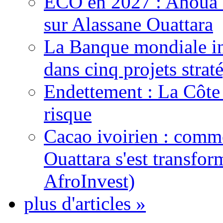
ECO en 2027 : Ahoua D
sur Alassane Ouattara
La Banque mondiale inj
dans cinq projets strat
Endettement : La Côte d
risque
Cacao ivoirien : comme
Ouattara s'est transfo
AfroInvest)
plus d'articles »