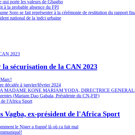
 qui porte les valeurs de Gbagbo
it à la probable absence du FPI
e Soro se fait représenter à la cérémonie de restitution du rapport fin
dent national de la jpdci urbaine
r la sécurisation de la CAN 2023
 Marc!
e décalée à janvier/février 2024
A MADAME KONE MARIAM YODA, DIRECTRICE GENERALE
sparentes (Mariam Dao Gabala, Présidente du CN-FIF)
s Vagba, ex-président de l'Africa Sport
omment le Niger a frappé là où ça fait mal
 communiqué!