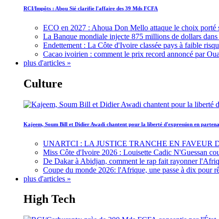
RCI/Impôts : Abou Sié clarifie l'affaire des 39 Mds FCFA
ECO en 2027 : Ahoua Don Mello attaque le choix porté 
La Banque mondiale injecte 875 millions de dollars dans c
Endettement : La Côte d'Ivoire classée pays à faible risq
Cacao ivoirien : comment le prix record annoncé par Oua
plus d'articles »
Culture
Kajeem, Soum Bill et Didier Awadi chantent pour la liberté d'expression en parte
UNARTCI : LA JUSTICE TRANCHE EN FAVEUR
Miss Côte d'Ivoire 2026 : Louisette Cadic N'Guessan co
De Dakar à Abidjan, comment le rap fait rayonner l'Afriq
Coupe du monde 2026: l'Afrique, une passe à dix pour r
plus d'articles »
High Tech