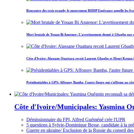
Rencontre des trois grands; le mouvement RHDP Espérance appelle les Ivoir
Mort brutale de Youan Bi Angenor: L'avertissement donné à Gbagbo par 
Côte d'Ivoire: Alassane Ouattara reçoit Laurent Gbagbo et Henri Konan Bed
Présidentiables à GPS: Affoussy Bamba, l'autre figure qui s'affirme au côt
Côte d'Ivoire/Municipales: Yasmina Oué
Démissionnaire du FPI, Alfred Guéméné crée l'UPR
5 questions à Sylvie-Dominique Besse, candidate à la p
Guerre en ukraine/ Exclusion de la Russie du conseil des