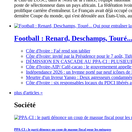
poste de sélectionneur dans un pays africain. La fédération iv
prolifique carrière d'entraîneur. Le Français avait déjà occupé c
dernière Coupe du monde, qui s'est déroulée aux États-Unis, au 
Football : Renard, Deschamps, Touré...
Côte d'Ivoire : Faé rend son tablier
Côte d'Ivoire: invité par la Présidence pour le 7 août, Ti
DÉMISSION EN CASCADE AU PPA-CI : PLUSI
Côte d'Ivoire-AIP/ Café-cacao : le gouvernement appelle 
Indépendance 2026 : un hymne porté par neuf icônes de 
Meurtre d'un livreur Yango : Deux agresseurs condamnés 
Côte d'Ivoire : six responsables locaux du PDCI libérés 
plus d'articles »
Société
PPA-CI : le parti dénonce un coup de massue fiscal pour les ménages