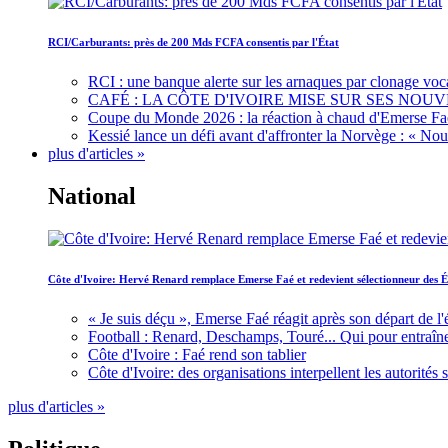
RCI/Carburants: près de 200 Mds FCFA consentis par l'État
RCI : une banque alerte sur les arnaques par clonage voc
CAFÉ : LA CÔTE D'IVOIRE MISE SUR SES N
Coupe du Monde 2026 : la réaction à chaud d'Emerse Fa
Kessié lance un défi avant d'affronter la Norvège : « N
plus d'articles »
National
Côte d'Ivoire: Hervé Renard remplace Emerse Faé et redevient sélectionneur des É
« Je suis déçu », Emerse Faé réagit après son départ de l'
Football : Renard, Deschamps, Touré... Qui pour entraîne
Côte d'Ivoire : Faé rend son tablier
Côte d'Ivoire: des organisations interpellent les autorité
plus d'articles »