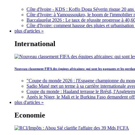
Côte d'Ivoire - KDS : Koffo Doga Séverin risque 20 ans 
Côte d'Ivoire: à Yamoussoukro, le boom de l'immobilier rav
Baccalauréat 2026 : Le taux de réussite progresse à 40,60
Côte d'Ivoire: comment hausse des pluies et urbanisation
plus d'articles »
International
Nouveau classement FIFA des équipes africaines: qui sont les gagnants et les perd
"Coupe du monde 2026 : l'Espagne championne du monde, 
Sadio Mané met un terme à sa carrière internationale ave
Coupe du monde : Haaland terrasse le Brésil, l'Angleterr
Après le Niger, le Mali et le Burkina Faso demandent offic
plus d'articles »
Economie