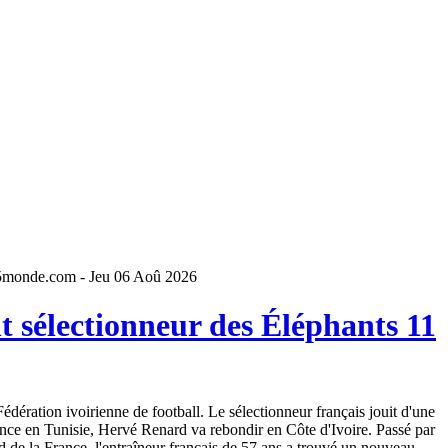
5monde.com - Jeu 06 Aoû 2026
 sélectionneur des Éléphants 11
dération ivoirienne de football. Le sélectionneur français jouit d'une
ence en Tunisie, Hervé Renard va rebondir en Côte d'Ivoire. Passé par
 de la France, l'entraîneur français de 57 ans a trouvé un nouveau