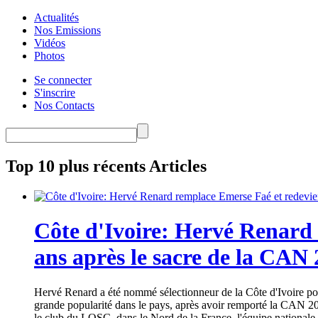
Actualités
Nos Emissions
Vidéos
Photos
Se connecter
S'inscrire
Nos Contacts
Top 10 plus récents Articles
Côte d'Ivoire: Hervé Renard 
ans après le sacre de la CAN
Hervé Renard a été nommé sélectionneur de la Côte d'Ivoire pour
grande popularité dans le pays, après avoir remporté la CAN 20
le club du LOSC, dans le Nord de la France, l'équipe nationale 