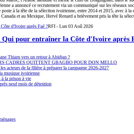
oirienne a annoncé ce recrutement via un communiqué sur les réseaux so
e poste à la tête de la sélection ivoirienne, entre 2014 et 2015, avec à l
Canada et au Mexique, Hervé Renard a brièvement pris la tête la sélectio
RFI - Lun 03 Aoû 2026
 Qui pour entraîner la Côte d'Ivoire après 
djane Thiam vers un retour à Abidjan ?
EURS CADRES QUITTENT GBAGBO POUR DON MELLO
les acteurs de la filière à préparer la campagne 2026-2027
la musique ivoirienne
à la prison à vie
après neuf mois de détention