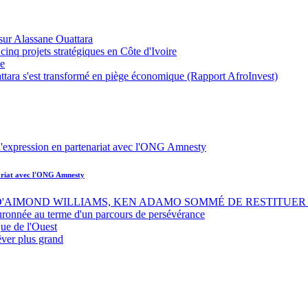
sur Alassane Ouattara
inq projets stratégiques en Côte d'Ivoire
ue
ttara s'est transformé en piège économique (Rapport AfroInvest)
nariat avec l'ONG Amnesty
 D'AIMOND WILLIAMS, KEN ADAMO SOMMÉ DE RESTITUER 
uronnée au terme d'un parcours de persévérance
ue de l'Ouest
êver plus grand