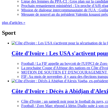
Ligue des femmes du PPA-CI : Gros plan sur la candidate
Prochain remaniement ministériel : Un proche d'Affi réag
Mission de dialogue intercommunautaire de l'UA : Guillaum
Message de nouvel an du président Valentin kouassi prési
plus d'articles »
Sport
Côte d'Ivoire : Les USA s'activent pou
Football / La FIF appelle au boycott de l'UFPCI de Zoro
La prochaine Coupe d'Afrique des nations en Côte d'Ivoir
MOTION DE SOUTIEN ET D'ENCOURAGEMENT 
FIF: Au mois de novembre, il y aura des élections tran
Côte d'Ivoire : Décès à Abidjan d'Alexi
Côte d'Ivoire : un samedi noir pour le football du pays, c
Football / Zoro Marc répond à Idriss Diallo suite à son