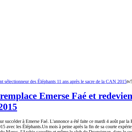
tv
remplace Emerse Faé et redevient
 2015
 succéder à Emerse Faé. L'annonce a été faite ce mardi 4 août par la Fé
15 avec les Éléphants.Un mois à peine après la fin de sa courte expéri
du Maroc, l'Arabie saoudite et même le club de Draguignan, dans le sud