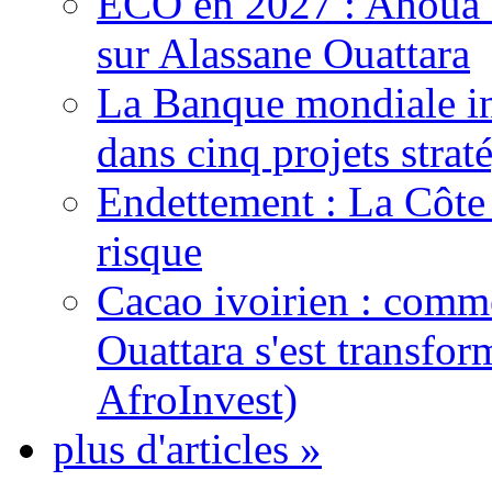
ECO en 2027 : Ahoua D
sur Alassane Ouattara
La Banque mondiale inj
dans cinq projets strat
Endettement : La Côte d
risque
Cacao ivoirien : comme
Ouattara s'est transfo
AfroInvest)
plus d'articles »