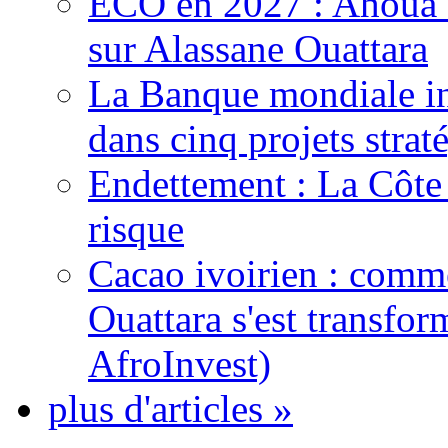
ECO en 2027 : Ahoua D
sur Alassane Ouattara
La Banque mondiale inj
dans cinq projets strat
Endettement : La Côte d
risque
Cacao ivoirien : comme
Ouattara s'est transfo
AfroInvest)
plus d'articles »