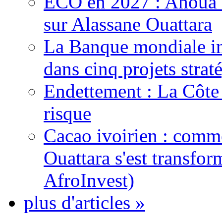
ECO en 2027 : Ahoua D
sur Alassane Ouattara
La Banque mondiale inj
dans cinq projets strat
Endettement : La Côte d
risque
Cacao ivoirien : comme
Ouattara s'est transfo
AfroInvest)
plus d'articles »