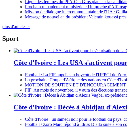
Ligue des femmes du PPA-CI : Gros plan sur la candidate
Prochain remaniement ministériel : Un proche d'Affi réag
Mission de dialogue intercommunautaire de l'UA : Guillaum
Message de nouvel an du président Valentin kouassi prési
plus d'articles »
Sport
Côte d'Ivoire : Les USA s'activent pou
Football / La FIF appelle au boycott de l'UFPCI de Zoro
La prochaine Coupe d'Afrique des nations en Côte d'Ivoir
MOTION DE SOUTIEN ET D'ENCOURAGEMENT 
FIF: Au mois de novembre, il y aura des élections tran
Côte d'Ivoire : Décès à Abidjan d'Alexi
Côte d'Ivoire : un samedi noir pour le football du pays, c
Football / Zoro Marc répond à Idriss Diallo suite à son