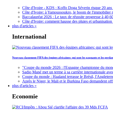
Côte d'Ivoire - KDS : Koffo Doga Séverin risque 20 ans 
Côte d'Ivoire: à Yamoussoukro, le boom de l'immobilier rav
Baccalauréat 2026 : Le taux de réussite progresse à 40,60
Côte d'Ivoire: comment hausse des pluies et urbanisation
plus d'articles »
International
Nouveau classement FIFA des équipes africaines: qui sont les gagnants et les perd
"Coupe du monde 2026 : l'Espagne championne du monde, 
Sadio Mané met un terme à sa carrière internationale ave
Coupe du monde : Haaland terrasse le Brésil, l'Angleterr
Après le Niger, le Mali et le Burkina Faso demandent offic
plus d'articles »
Economie