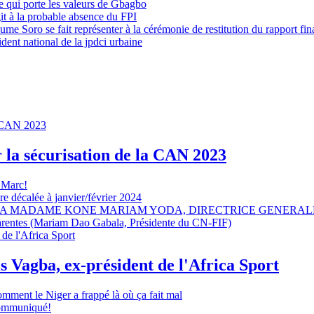
 qui porte les valeurs de Gbagbo
it à la probable absence du FPI
e Soro se fait représenter à la cérémonie de restitution du rapport fin
dent national de la jpdci urbaine
r la sécurisation de la CAN 2023
 Marc!
e décalée à janvier/février 2024
A MADAME KONE MARIAM YODA, DIRECTRICE GENERALE
sparentes (Mariam Dao Gabala, Présidente du CN-FIF)
s Vagba, ex-président de l'Africa Sport
omment le Niger a frappé là où ça fait mal
 communiqué!