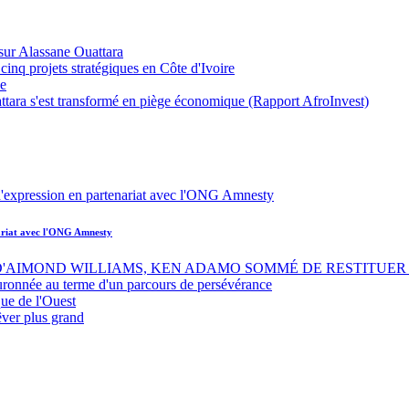
sur Alassane Ouattara
inq projets stratégiques en Côte d'Ivoire
ue
ttara s'est transformé en piège économique (Rapport AfroInvest)
nariat avec l'ONG Amnesty
 D'AIMOND WILLIAMS, KEN ADAMO SOMMÉ DE RESTITUER 
uronnée au terme d'un parcours de persévérance
ue de l'Ouest
êver plus grand