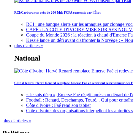
RCI/Carburants: près de 200 Mds FCFA consentis par l'État
RCI : une banque alerte sur les arnaques par clonage voc
CAFÉ : LA CÔTE D'IVOIRE MISE SUR SES N
Coupe du Monde 2026 : la réaction à chaud d'Emerse Fa
Kessié lance un défi avant d'affronter la Norvège : « N
plus d'articles »
National
Côte d'Ivoire: Hervé Renard remplace Emerse Faé et redevient sélectionneur des É
« Je suis déçu », Emerse Faé réagit après son départ de l'
Football : Renard, Deschamps, Touré... Qui pour entraîne
Côte d'Ivoire : Faé rend son tablier
Côte d'Ivoire: des organisations interpellent les autorité
plus d'articles »