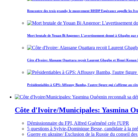
Rencontre des trois grands; le mouvement RHDP Espérance appelle les Ivoir
Mort brutale de Youan Bi Angenor: L'avertissement donné à Gbagbo par 
Côte d'Ivoire: Alassane Ouattara reçoit Laurent Gbagbo et Henri Konan Bed
Présidentiables à GPS: Affoussy Bamba, l'autre figure qui s'affirme au côt
Côte d'Ivoire/Municipales: Yasmina Oué
Démissionnaire du FPI, Alfred Guéméné crée l'UPR
5 questions à Sylvie-Dominique Besse, candidate à la p
Guerre en ukraine/ Exclusion de la Russie du conseil des