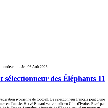
5monde.com - Jeu 06 Aoû 2026
 sélectionneur des Éléphants 11
dération ivoirienne de football. Le sélectionneur français jouit d'une
ence en Tunisie, Hervé Renard va rebondir en Côte d'Ivoire. Passé par
 de la France, l'entraîneur français de 57 ans a trouvé un nouveau