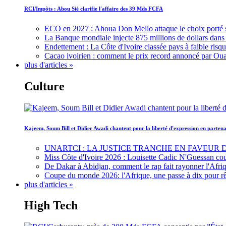
RCI/Impôts : Abou Sié clarifie l'affaire des 39 Mds FCFA
ECO en 2027 : Ahoua Don Mello attaque le choix porté 
La Banque mondiale injecte 875 millions de dollars dans c
Endettement : La Côte d'Ivoire classée pays à faible risq
Cacao ivoirien : comment le prix record annoncé par Oua
plus d'articles »
Culture
Kajeem, Soum Bill et Didier Awadi chantent pour la liberté d'expression en parte
UNARTCI : LA JUSTICE TRANCHE EN FAVEUR
Miss Côte d'Ivoire 2026 : Louisette Cadic N'Guessan co
De Dakar à Abidjan, comment le rap fait rayonner l'Afriq
Coupe du monde 2026: l'Afrique, une passe à dix pour r
plus d'articles »
High Tech