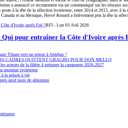
oirienne a annoncé ce recrutement via un communiqué sur les réseaux so
e poste à la tête de la sélection ivoirienne, entre 2014 et 2015, avec à l
Canada et au Mexique, Hervé Renard a brièvement pris la tête la sélectio
RFI - Lun 03 Aoû 2026
 Qui pour entraîner la Côte d'Ivoire après 
djane Thiam vers un retour à Abidjan ?
EURS CADRES QUITTENT GBAGBO POUR DON MELLO
les acteurs de la filière à préparer la campagne 2026-2027
la musique ivoirienne
à la prison à vie
après neuf mois de détention