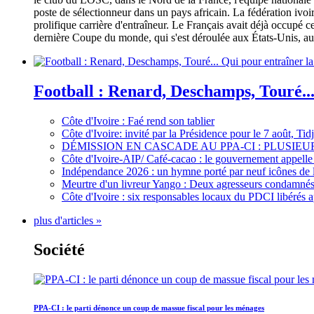
poste de sélectionneur dans un pays africain. La fédération iv
prolifique carrière d'entraîneur. Le Français avait déjà occupé c
dernière Coupe du monde, qui s'est déroulée aux États-Unis, au 
Football : Renard, Deschamps, Touré...
Côte d'Ivoire : Faé rend son tablier
Côte d'Ivoire: invité par la Présidence pour le 7 août, Ti
DÉMISSION EN CASCADE AU PPA-CI : PLUSI
Côte d'Ivoire-AIP/ Café-cacao : le gouvernement appelle 
Indépendance 2026 : un hymne porté par neuf icônes de 
Meurtre d'un livreur Yango : Deux agresseurs condamnés 
Côte d'Ivoire : six responsables locaux du PDCI libérés 
plus d'articles »
Société
PPA-CI : le parti dénonce un coup de massue fiscal pour les ménages