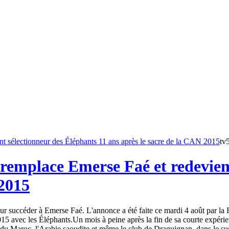
tv
remplace Emerse Faé et redevient
 2015
 succéder à Emerse Faé. L'annonce a été faite ce mardi 4 août par la Fé
15 avec les Éléphants.Un mois à peine après la fin de sa courte expéri
du Maroc, l'Arabie saoudite et même le club de Draguignan, dans le sud