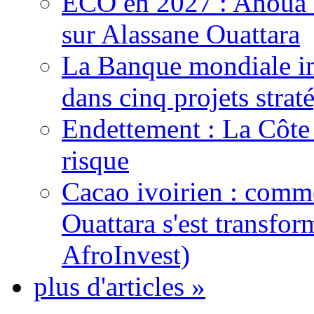
ECO en 2027 : Ahoua D
sur Alassane Ouattara
La Banque mondiale inj
dans cinq projets strat
Endettement : La Côte d
risque
Cacao ivoirien : comme
Ouattara s'est transfo
AfroInvest)
plus d'articles »