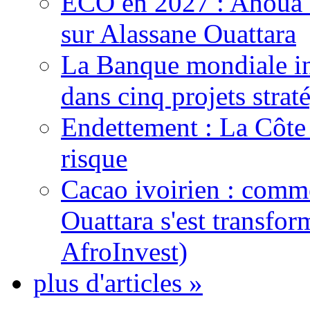
ECO en 2027 : Ahoua D
sur Alassane Ouattara
La Banque mondiale inj
dans cinq projets strat
Endettement : La Côte d
risque
Cacao ivoirien : comme
Ouattara s'est transfo
AfroInvest)
plus d'articles »