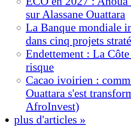
ECO en 2027 : Ahoua D
sur Alassane Ouattara
La Banque mondiale inj
dans cinq projets strat
Endettement : La Côte d
risque
Cacao ivoirien : comme
Ouattara s'est transfo
AfroInvest)
plus d'articles »