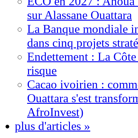
ECO en 2027 : Ahoua D
sur Alassane Ouattara
La Banque mondiale inj
dans cinq projets strat
Endettement : La Côte d
risque
Cacao ivoirien : comme
Ouattara s'est transfo
AfroInvest)
plus d'articles »