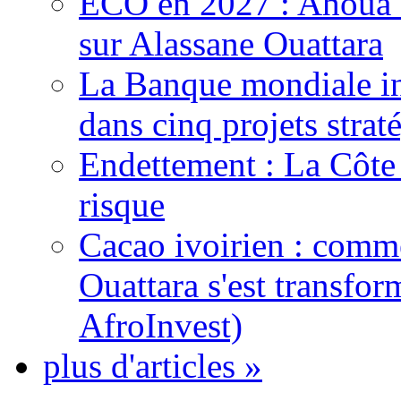
ECO en 2027 : Ahoua D
sur Alassane Ouattara
La Banque mondiale inj
dans cinq projets strat
Endettement : La Côte d
risque
Cacao ivoirien : comme
Ouattara s'est transfo
AfroInvest)
plus d'articles »