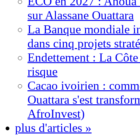
ECO en 2027 : Ahoua D
sur Alassane Ouattara
La Banque mondiale inj
dans cinq projets strat
Endettement : La Côte d
risque
Cacao ivoirien : comme
Ouattara s'est transfo
AfroInvest)
plus d'articles »