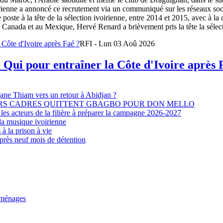
oirienne a annoncé ce recrutement via un communiqué sur les réseaux so
e poste à la tête de la sélection ivoirienne, entre 2014 et 2015, avec à l
Canada et au Mexique, Hervé Renard a brièvement pris la tête la sélectio
RFI - Lun 03 Aoû 2026
 Qui pour entraîner la Côte d'Ivoire après 
djane Thiam vers un retour à Abidjan ?
EURS CADRES QUITTENT GBAGBO POUR DON MELLO
les acteurs de la filière à préparer la campagne 2026-2027
la musique ivoirienne
à la prison à vie
après neuf mois de détention