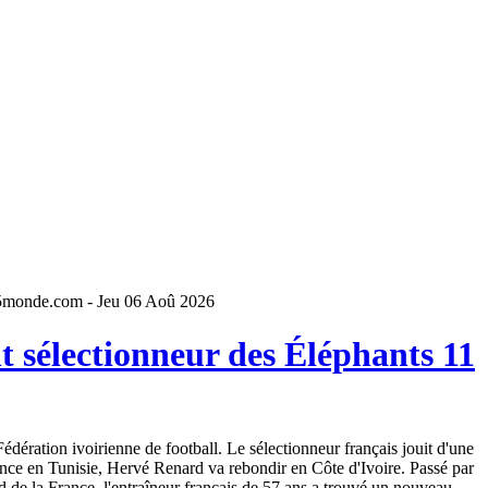
5monde.com - Jeu 06 Aoû 2026
 sélectionneur des Éléphants 11
dération ivoirienne de football. Le sélectionneur français jouit d'une
ence en Tunisie, Hervé Renard va rebondir en Côte d'Ivoire. Passé par
 de la France, l'entraîneur français de 57 ans a trouvé un nouveau