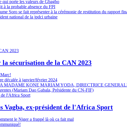
 qui porte les valeurs de Gbagbo
it à la probable absence du FPI
e Soro se fait représenter à la cérémonie de restitution du rapport fin
dent national de la jpdci urbaine
r la sécurisation de la CAN 2023
 Marc!
e décalée à janvier/février 2024
A MADAME KONE MARIAM YODA, DIRECTRICE GENERALE
sparentes (Mariam Dao Gabala, Présidente du CN-FIF)
s Vagba, ex-président de l'Africa Sport
omment le Niger a frappé là où ça fait mal
 communiqué!