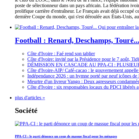
poste de sélectionneur dans un pays africain. La fédération iv
prolifique carrière d'entraîneur. Le Français avait déjà occupé c
dernière Coupe du monde, qui s'est déroulée aux États-Unis, au 
Football : Renard, Deschamps, Touré...
Côte d'Ivoire : Faé rend son tablier
Côte d'Ivoire: invité par la Présidence pour le 7 août, Ti
DÉMISSION EN CASCADE AU PPA-CI : PLUSI
Côte d'Ivoire-AIP/ Café-cacao : le gouvernement appelle 
Indépendance 2026 : un hymne porté par neuf icônes de 
Meurtre d'un livreur Yango : Deux agresseurs condamnés 
Côte d'Ivoire : six responsables locaux du PDCI libérés 
plus d'articles »
Société
PPA-CI : le parti dénonce un coup de massue fiscal pour les ménages