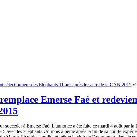
tv
remplace Emerse Faé et redevient
 2015
 succéder à Emerse Faé. L'annonce a été faite ce mardi 4 août par la Fé
15 avec les Éléphants.Un mois à peine après la fin de sa courte expéri
du Maroc, l'Arabie saoudite et même le club de Draguignan, dans le sud