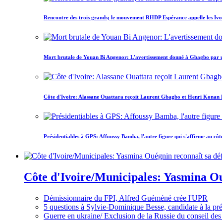
Rencontre des trois grands; le mouvement RHDP Espérance appelle les Ivoir
Mort brutale de Youan Bi Angenor: L'avertissement donné à Gbagbo par 
Côte d'Ivoire: Alassane Ouattara reçoit Laurent Gbagbo et Henri Konan Bed
Présidentiables à GPS: Affoussy Bamba, l'autre figure qui s'affirme au côt
Côte d'Ivoire/Municipales: Yasmina Oué
Démissionnaire du FPI, Alfred Guéméné crée l'UPR
5 questions à Sylvie-Dominique Besse, candidate à la p
Guerre en ukraine/ Exclusion de la Russie du conseil des