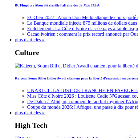
RCI/Impôts : Abou Sié clarifie l'affaire des 39 Mds FCFA
ECO en 2027 : Ahoua Don Mello attaque le choix porté 
La Banque mondiale injecte 875 millions de dollars dans c
Endettement : La Côte d'Ivoire classée pays à faible risq
Cacao ivoirien : comment le prix record annoncé par Oua
plus d'articles »
Culture
Kajeem, Soum Bill et Didier Awadi chantent pour la liberté d'expression en parte
UNARTCI : LA JUSTICE TRANCHE EN FAVEUR
Miss Côte d'Ivoire 2026 : Louisette Cadic N'Guessan co
De Dakar à Abidjan, comment le rap fait rayonner l'Afriq
Coupe du monde 2026: l'Afrique, une passe à dix pour r
plus d'articles »
High Tech