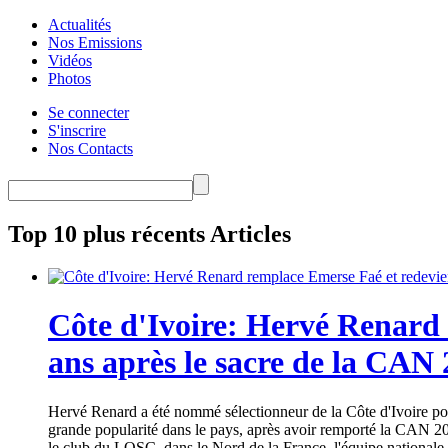
Actualités
Nos Emissions
Vidéos
Photos
Se connecter
S'inscrire
Nos Contacts
Top 10 plus récents Articles
Côte d'Ivoire: Hervé Renard 
ans après le sacre de la CAN
Hervé Renard a été nommé sélectionneur de la Côte d'Ivoire pour
grande popularité dans le pays, après avoir remporté la CAN 20
le club du LOSC, dans le Nord de la France, l'équipe nationale 