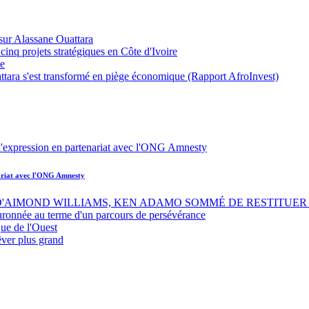
sur Alassane Ouattara
inq projets stratégiques en Côte d'Ivoire
ue
ttara s'est transformé en piège économique (Rapport AfroInvest)
nariat avec l'ONG Amnesty
 D'AIMOND WILLIAMS, KEN ADAMO SOMMÉ DE RESTITUER 
uronnée au terme d'un parcours de persévérance
ue de l'Ouest
êver plus grand