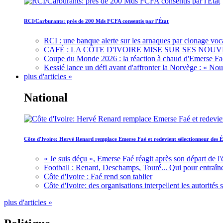
RCI/Carburants: près de 200 Mds FCFA consentis par l'État
RCI : une banque alerte sur les arnaques par clonage voc
CAFÉ : LA CÔTE D'IVOIRE MISE SUR SES N
Coupe du Monde 2026 : la réaction à chaud d'Emerse Fa
Kessié lance un défi avant d'affronter la Norvège : « N
plus d'articles »
National
Côte d'Ivoire: Hervé Renard remplace Emerse Faé et redevient sélectionneur des É
« Je suis déçu », Emerse Faé réagit après son départ de l'
Football : Renard, Deschamps, Touré... Qui pour entraîne
Côte d'Ivoire : Faé rend son tablier
Côte d'Ivoire: des organisations interpellent les autorité
plus d'articles »