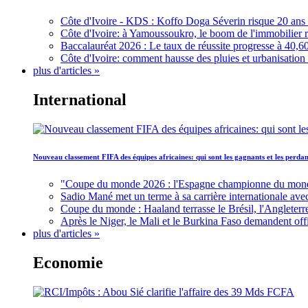
Côte d'Ivoire - KDS : Koffo Doga Séverin risque 20 ans 
Côte d'Ivoire: à Yamoussoukro, le boom de l'immobilier rav
Baccalauréat 2026 : Le taux de réussite progresse à 40,60
Côte d'Ivoire: comment hausse des pluies et urbanisation
plus d'articles »
International
Nouveau classement FIFA des équipes africaines: qui sont les gagnants et les perd
"Coupe du monde 2026 : l'Espagne championne du monde, 
Sadio Mané met un terme à sa carrière internationale ave
Coupe du monde : Haaland terrasse le Brésil, l'Angleterr
Après le Niger, le Mali et le Burkina Faso demandent offic
plus d'articles »
Economie