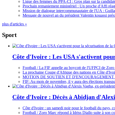
Ligue des femmes du PPA-CI : Gros plan sur la candidate
Prochain remaniement ministériel : Un proche d'Affi réag
Mission de dialogue intercommunautaire de l'UA : Guillaum
Message de nouvel an du président Valentin kouassi prési
plus d'articles »
Sport
Côte d'Ivoire : Les USA s'activent pou
Football / La FIF appelle au boycott de l'UFPCI de Zoro
La prochaine Coupe d'Afrique des nations en Côte d'Ivoir
MOTION DE SOUTIEN ET D'ENCOURAGEMENT 
FIF: Au mois de novembre, il y aura des élections tran
Côte d'Ivoire : Décès à Abidjan d'Alexi
Côte d'Ivoire : un samedi noir pour le football du pays, c
Football / Zoro Marc répond à Idriss Diallo suite à son