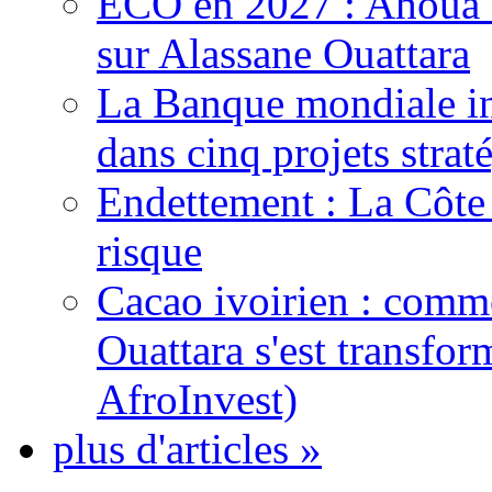
ECO en 2027 : Ahoua D
sur Alassane Ouattara
La Banque mondiale inj
dans cinq projets strat
Endettement : La Côte d
risque
Cacao ivoirien : comme
Ouattara s'est transfo
AfroInvest)
plus d'articles »