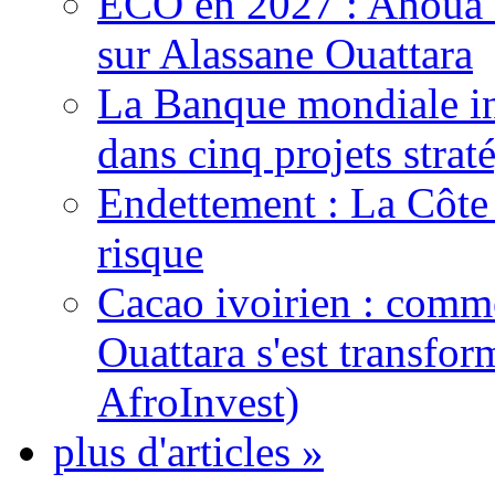
ECO en 2027 : Ahoua D
sur Alassane Ouattara
La Banque mondiale inj
dans cinq projets strat
Endettement : La Côte d
risque
Cacao ivoirien : comme
Ouattara s'est transfo
AfroInvest)
plus d'articles »