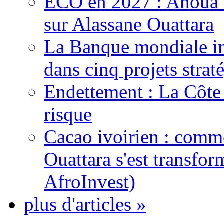
ECO en 2027 : Ahoua D
sur Alassane Ouattara
La Banque mondiale inj
dans cinq projets strat
Endettement : La Côte d
risque
Cacao ivoirien : comme
Ouattara s'est transfo
AfroInvest)
plus d'articles »