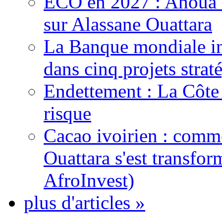
ECO en 2027 : Ahoua D
sur Alassane Ouattara
La Banque mondiale inj
dans cinq projets strat
Endettement : La Côte d
risque
Cacao ivoirien : comme
Ouattara s'est transfo
AfroInvest)
plus d'articles »