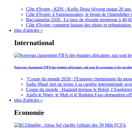
Côte d'Ivoire - KDS : Koffo Doga Séverin risque 20 ans 
Côte d'Ivoire: à Yamoussoukro, le boom de l'immobilier rav
Baccalauréat 2026 : Le taux de réussite progresse à 40,60
Côte d'Ivoire: comment hausse des pluies et urbanisation
plus d'articles »
International
Nouveau classement FIFA des équipes africaines: qui sont les gagnants et les perd
"Coupe du monde 2026 : l'Espagne championne du monde, 
Sadio Mané met un terme à sa carrière internationale ave
Coupe du monde : Haaland terrasse le Brésil, l'Angleterr
Après le Niger, le Mali et le Burkina Faso demandent offic
plus d'articles »
Economie