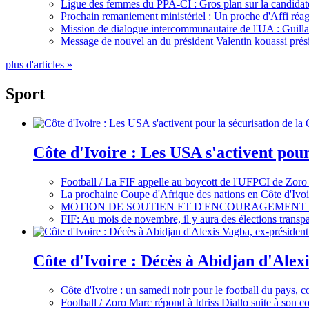
Ligue des femmes du PPA-CI : Gros plan sur la candidate
Prochain remaniement ministériel : Un proche d'Affi réag
Mission de dialogue intercommunautaire de l'UA : Guillaum
Message de nouvel an du président Valentin kouassi prési
plus d'articles »
Sport
Côte d'Ivoire : Les USA s'activent pou
Football / La FIF appelle au boycott de l'UFPCI de Zoro
La prochaine Coupe d'Afrique des nations en Côte d'Ivoir
MOTION DE SOUTIEN ET D'ENCOURAGEMENT 
FIF: Au mois de novembre, il y aura des élections tran
Côte d'Ivoire : Décès à Abidjan d'Alexi
Côte d'Ivoire : un samedi noir pour le football du pays, c
Football / Zoro Marc répond à Idriss Diallo suite à son