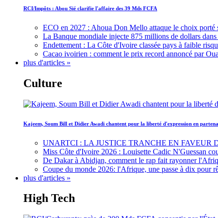
RCI/Impôts : Abou Sié clarifie l'affaire des 39 Mds FCFA
ECO en 2027 : Ahoua Don Mello attaque le choix porté 
La Banque mondiale injecte 875 millions de dollars dans c
Endettement : La Côte d'Ivoire classée pays à faible risq
Cacao ivoirien : comment le prix record annoncé par Oua
plus d'articles »
Culture
Kajeem, Soum Bill et Didier Awadi chantent pour la liberté d'expression en parte
UNARTCI : LA JUSTICE TRANCHE EN FAVEUR
Miss Côte d'Ivoire 2026 : Louisette Cadic N'Guessan co
De Dakar à Abidjan, comment le rap fait rayonner l'Afriq
Coupe du monde 2026: l'Afrique, une passe à dix pour r
plus d'articles »
High Tech