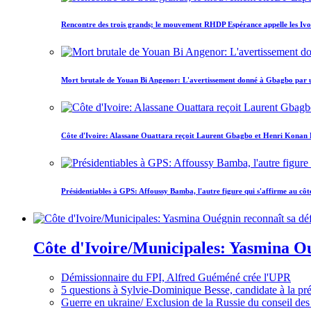
Rencontre des trois grands; le mouvement RHDP Espérance appelle les Ivoir
Mort brutale de Youan Bi Angenor: L'avertissement donné à Gbagbo par 
Côte d'Ivoire: Alassane Ouattara reçoit Laurent Gbagbo et Henri Konan Bed
Présidentiables à GPS: Affoussy Bamba, l'autre figure qui s'affirme au côt
Côte d'Ivoire/Municipales: Yasmina Oué
Démissionnaire du FPI, Alfred Guéméné crée l'UPR
5 questions à Sylvie-Dominique Besse, candidate à la p
Guerre en ukraine/ Exclusion de la Russie du conseil des