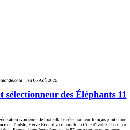
5monde.com - Jeu 06 Aoû 2026
 sélectionneur des Éléphants 11
dération ivoirienne de football. Le sélectionneur français jouit d'une
ence en Tunisie, Hervé Renard va rebondir en Côte d'Ivoire. Passé par
 de la France, l'entraîneur français de 57 ans a trouvé un nouveau