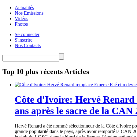
Actualités
Nos Emissions
Vidéos
Photos
Se connecter
S'inscrire
Nos Contacts
Top 10 plus récents Articles
Côte d'Ivoire: Hervé Renard 
ans après le sacre de la CAN
Hervé Renard a été nommé sélectionneur de la Côte d'Ivoire pour
grande popularité dans le pays, après avoir remporté la CAN 20
le club du LOSC, dans le Nord de la France, l'équipe nationale 