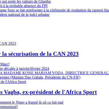
 qui porte les valeurs de Gbagbo
it à la probable absence du FPI
e Soro se fait représenter à la cérémonie de restitution du rapport fin
dent national de la jpdci urbaine
r la sécurisation de la CAN 2023
 Marc!
e décalée à janvier/février 2024
A MADAME KONE MARIAM YODA, DIRECTRICE GENERALE
sparentes (Mariam Dao Gabala, Présidente du CN-FIF)
s Vagba, ex-président de l'Africa Sport
omment le Niger a frappé là où ça fait mal
 communiqué!