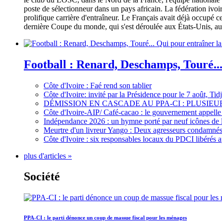
poste de sélectionneur dans un pays africain. La fédération iv
prolifique carrière d'entraîneur. Le Français avait déjà occupé c
dernière Coupe du monde, qui s'est déroulée aux États-Unis, au 
Football : Renard, Deschamps, Touré...
Côte d'Ivoire : Faé rend son tablier
Côte d'Ivoire: invité par la Présidence pour le 7 août, Ti
DÉMISSION EN CASCADE AU PPA-CI : PLUSI
Côte d'Ivoire-AIP/ Café-cacao : le gouvernement appelle 
Indépendance 2026 : un hymne porté par neuf icônes de 
Meurtre d'un livreur Yango : Deux agresseurs condamnés 
Côte d'Ivoire : six responsables locaux du PDCI libérés 
plus d'articles »
Société
PPA-CI : le parti dénonce un coup de massue fiscal pour les ménages