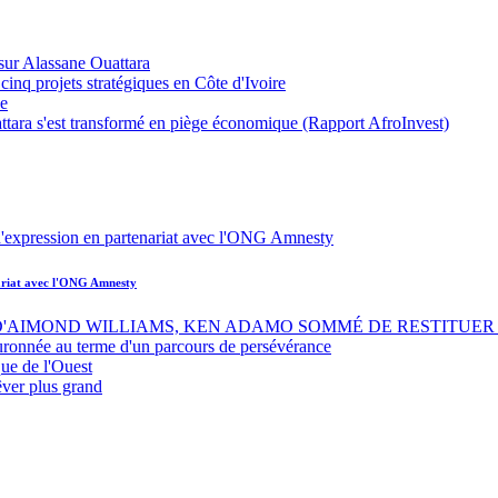
sur Alassane Ouattara
inq projets stratégiques en Côte d'Ivoire
ue
ttara s'est transformé en piège économique (Rapport AfroInvest)
nariat avec l'ONG Amnesty
 D'AIMOND WILLIAMS, KEN ADAMO SOMMÉ DE RESTITUER 
uronnée au terme d'un parcours de persévérance
ue de l'Ouest
êver plus grand