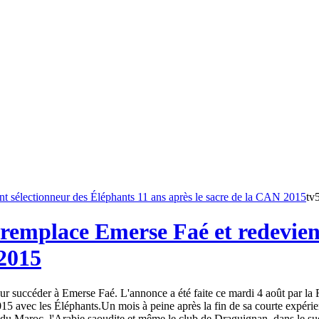
tv
remplace Emerse Faé et redevient
 2015
 succéder à Emerse Faé. L'annonce a été faite ce mardi 4 août par la Fé
15 avec les Éléphants.Un mois à peine après la fin de sa courte expéri
du Maroc, l'Arabie saoudite et même le club de Draguignan, dans le sud