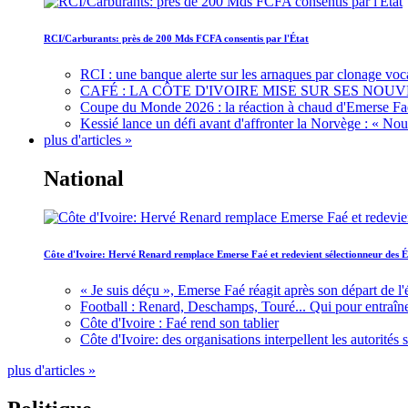
RCI/Carburants: près de 200 Mds FCFA consentis par l'État
RCI : une banque alerte sur les arnaques par clonage voc
CAFÉ : LA CÔTE D'IVOIRE MISE SUR SES N
Coupe du Monde 2026 : la réaction à chaud d'Emerse Fa
Kessié lance un défi avant d'affronter la Norvège : « N
plus d'articles »
National
Côte d'Ivoire: Hervé Renard remplace Emerse Faé et redevient sélectionneur des É
« Je suis déçu », Emerse Faé réagit après son départ de l'
Football : Renard, Deschamps, Touré... Qui pour entraîne
Côte d'Ivoire : Faé rend son tablier
Côte d'Ivoire: des organisations interpellent les autorité
plus d'articles »