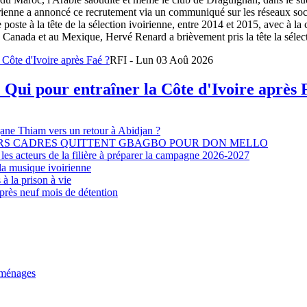
oirienne a annoncé ce recrutement via un communiqué sur les réseaux so
e poste à la tête de la sélection ivoirienne, entre 2014 et 2015, avec à l
Canada et au Mexique, Hervé Renard a brièvement pris la tête la sélectio
RFI - Lun 03 Aoû 2026
 Qui pour entraîner la Côte d'Ivoire après 
djane Thiam vers un retour à Abidjan ?
EURS CADRES QUITTENT GBAGBO POUR DON MELLO
les acteurs de la filière à préparer la campagne 2026-2027
la musique ivoirienne
à la prison à vie
après neuf mois de détention