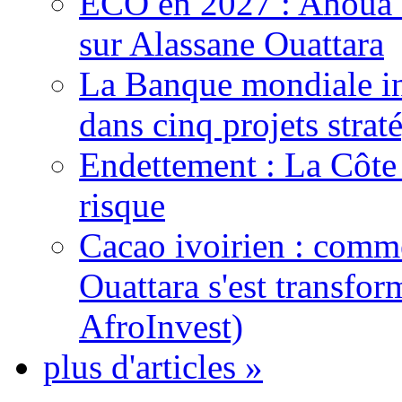
ECO en 2027 : Ahoua D
sur Alassane Ouattara
La Banque mondiale inj
dans cinq projets strat
Endettement : La Côte d
risque
Cacao ivoirien : comme
Ouattara s'est transfo
AfroInvest)
plus d'articles »