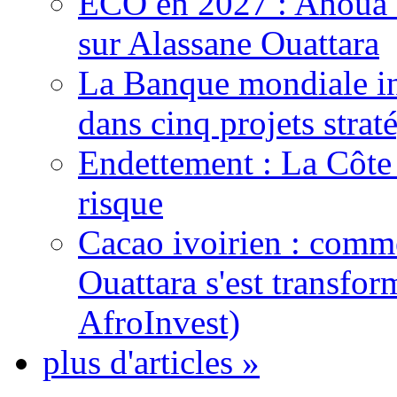
ECO en 2027 : Ahoua D
sur Alassane Ouattara
La Banque mondiale inj
dans cinq projets strat
Endettement : La Côte d
risque
Cacao ivoirien : comme
Ouattara s'est transfo
AfroInvest)
plus d'articles »