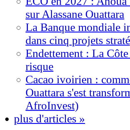
ECO en 2027 : Ahoua D
sur Alassane Ouattara
La Banque mondiale inj
dans cinq projets strat
Endettement : La Côte d
risque
Cacao ivoirien : comme
Ouattara s'est transfo
AfroInvest)
plus d'articles »