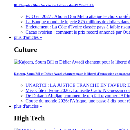
RCI/Impôts : Abou Sié clarifie l'affaire des 39 Mds FCFA
ECO en 2027 : Ahoua Don Mello attaque le choix porté 
La Banque mondiale injecte 875 millions de dollars dans c
Endettement : La Côte d'Ivoire classée pays à faible risq
Cacao ivoirien : comment le prix record annoncé par Oua
plus d'articles »
Culture
Kajeem, Soum Bill et Didier Awadi chantent pour la liberté d'expression en parte
UNARTCI : LA JUSTICE TRANCHE EN FAVEUR
Miss Côte d'Ivoire 2026 : Louisette Cadic N'Guessan co
De Dakar à Abidjan, comment le rap fait rayonner l'Afriq
Coupe du monde 2026: l'Afrique, une passe à dix pour r
plus d'articles »
High Tech