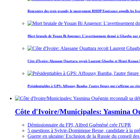
Rencontre des trois grands; le mouvement RHDP Espérance appelle les Ivoir
Mort brutale de Youan Bi Angenor: L'avertissement donné à Gbagbo par 
Côte d'Ivoire: Alassane Ouattara reçoit Laurent Gbagbo et Henri Konan Bed
Présidentiables à GPS: Affoussy Bamba, l'autre figure qui s'affirme au côt
Côte d'Ivoire/Municipales: Yasmina Oué
Démissionnaire du FPI, Alfred Guéméné crée l'UPR
5 questions à Sylvie-Dominique Besse, candidate à la p
Guerre en ukraine/ Exclusion de la Russie du conseil des