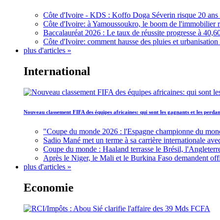
Côte d'Ivoire - KDS : Koffo Doga Séverin risque 20 ans 
Côte d'Ivoire: à Yamoussoukro, le boom de l'immobilier rav
Baccalauréat 2026 : Le taux de réussite progresse à 40,60
Côte d'Ivoire: comment hausse des pluies et urbanisation
plus d'articles »
International
Nouveau classement FIFA des équipes africaines: qui sont les gagnants et les perd
"Coupe du monde 2026 : l'Espagne championne du monde, 
Sadio Mané met un terme à sa carrière internationale ave
Coupe du monde : Haaland terrasse le Brésil, l'Angleterr
Après le Niger, le Mali et le Burkina Faso demandent offic
plus d'articles »
Economie