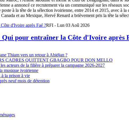
oirienne a annoncé ce recrutement via un communiqué sur les réseaux so
e poste à la tête de la sélection ivoirienne, entre 2014 et 2015, avec à l
Canada et au Mexique, Hervé Renard a brièvement pris la tête la sélectio
RFI - Lun 03 Aoû 2026
 Qui pour entraîner la Côte d'Ivoire après 
djane Thiam vers un retour à Abidjan ?
EURS CADRES QUITTENT GBAGBO POUR DON MELLO
les acteurs de la filière à préparer la campagne 2026-2027
la musique ivoirienne
à la prison à vie
après neuf mois de détention