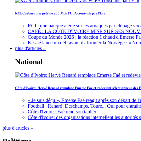
RCI/Carburants: près de 200 Mds FCFA consentis par l'État
RCI : une banque alerte sur les arnaques par clonage voc
CAFÉ : LA CÔTE D'IVOIRE MISE SUR SES N
Coupe du Monde 2026 : la réaction à chaud d'Emerse Fa
Kessié lance un défi avant d'affronter la Norvège : « N
plus d'articles »
National
Côte d'Ivoire: Hervé Renard remplace Emerse Faé et redevient sélectionneur des É
« Je suis déçu », Emerse Faé réagit après son départ de l'
Football : Renard, Deschamps, Touré... Qui pour entraîne
Côte d'Ivoire : Faé rend son tablier
Côte d'Ivoire: des organisations interpellent les autorité
plus d'articles »