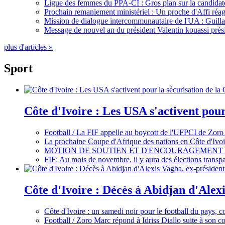
Ligue des femmes du PPA-CI : Gros plan sur la candidate
Prochain remaniement ministériel : Un proche d'Affi réag
Mission de dialogue intercommunautaire de l'UA : Guillaum
Message de nouvel an du président Valentin kouassi prési
plus d'articles »
Sport
Côte d'Ivoire : Les USA s'activent pou
Football / La FIF appelle au boycott de l'UFPCI de Zoro
La prochaine Coupe d'Afrique des nations en Côte d'Ivoir
MOTION DE SOUTIEN ET D'ENCOURAGEMENT 
FIF: Au mois de novembre, il y aura des élections tran
Côte d'Ivoire : Décès à Abidjan d'Alexi
Côte d'Ivoire : un samedi noir pour le football du pays, c
Football / Zoro Marc répond à Idriss Diallo suite à son