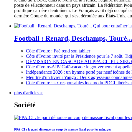
poste de sélectionneur dans un pays africain. La fédération iv
prolifique carrière d'entraîneur. Le Français avait déjà occupé c
dernière Coupe du monde, qui s'est déroulée aux États-Unis, au 
Football : Renard, Deschamps, Touré...
Côte d'Ivoire : Faé rend son tablier
Côte d'Ivoire: invité par la Présidence pour le 7 août, Ti
DÉMISSION EN CASCADE AU PPA-CI : PLUSI
Côte d'Ivoire-AIP/ Café-cacao : le gouvernement appelle 
Indépendance 2026 : un hymne porté par neuf icônes de 
Meurtre d'un livreur Yango : Deux agresseurs condamnés 
Côte d'Ivoire : six responsables locaux du PDCI libérés 
plus d'articles »
Société
PPA-CI : le parti dénonce un coup de massue fiscal pour les ménages