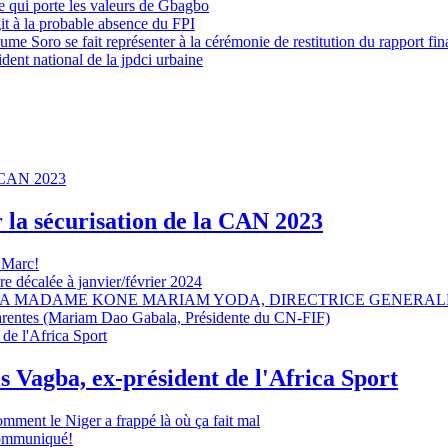
 qui porte les valeurs de Gbagbo
it à la probable absence du FPI
e Soro se fait représenter à la cérémonie de restitution du rapport fin
dent national de la jpdci urbaine
r la sécurisation de la CAN 2023
 Marc!
e décalée à janvier/février 2024
A MADAME KONE MARIAM YODA, DIRECTRICE GENERALE
sparentes (Mariam Dao Gabala, Présidente du CN-FIF)
s Vagba, ex-président de l'Africa Sport
omment le Niger a frappé là où ça fait mal
 communiqué!