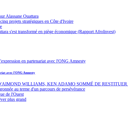
sur Alassane Ouattara
inq projets stratégiques en Côte d'Ivoire
ue
ttara s'est transformé en piège économique (Rapport AfroInvest)
nariat avec l'ONG Amnesty
 D'AIMOND WILLIAMS, KEN ADAMO SOMMÉ DE RESTITUER 
uronnée au terme d'un parcours de persévérance
ue de l'Ouest
êver plus grand