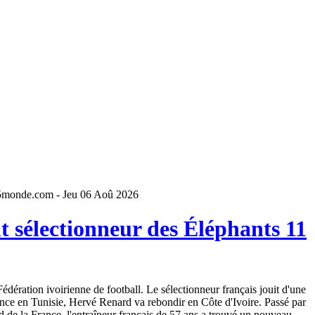
5monde.com - Jeu 06 Aoû 2026
 sélectionneur des Éléphants 11
dération ivoirienne de football. Le sélectionneur français jouit d'une
ence en Tunisie, Hervé Renard va rebondir en Côte d'Ivoire. Passé par
 de la France, l'entraîneur français de 57 ans a trouvé un nouveau