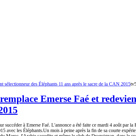
tv
remplace Emerse Faé et redevient
 2015
 succéder à Emerse Faé. L'annonce a été faite ce mardi 4 août par la Fé
15 avec les Éléphants.Un mois à peine après la fin de sa courte expéri
du Maroc, l'Arabie saoudite et même le club de Draguignan, dans le sud