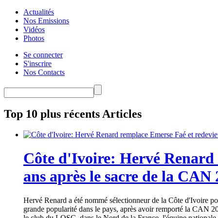
Actualités
Nos Emissions
Vidéos
Photos
Se connecter
S'inscrire
Nos Contacts
Top 10 plus récents Articles
Côte d'Ivoire: Hervé Renard 
ans après le sacre de la CAN
Hervé Renard a été nommé sélectionneur de la Côte d'Ivoire pour
grande popularité dans le pays, après avoir remporté la CAN 20
le club du LOSC, dans le Nord de la France, l'équipe nationale 