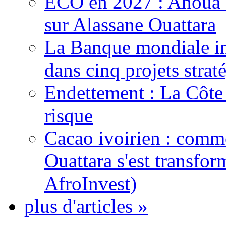
ECO en 2027 : Ahoua D
sur Alassane Ouattara
La Banque mondiale inj
dans cinq projets strat
Endettement : La Côte d
risque
Cacao ivoirien : comme
Ouattara s'est transfo
AfroInvest)
plus d'articles »