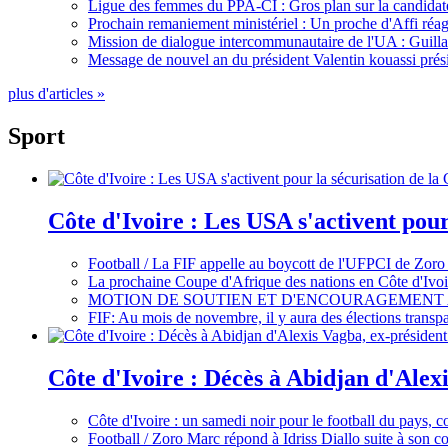
Ligue des femmes du PPA-CI : Gros plan sur la candidate
Prochain remaniement ministériel : Un proche d'Affi réag
Mission de dialogue intercommunautaire de l'UA : Guillaum
Message de nouvel an du président Valentin kouassi prési
plus d'articles »
Sport
Côte d'Ivoire : Les USA s'activent pou
Football / La FIF appelle au boycott de l'UFPCI de Zoro
La prochaine Coupe d'Afrique des nations en Côte d'Ivoir
MOTION DE SOUTIEN ET D'ENCOURAGEMENT 
FIF: Au mois de novembre, il y aura des élections tran
Côte d'Ivoire : Décès à Abidjan d'Alexi
Côte d'Ivoire : un samedi noir pour le football du pays, c
Football / Zoro Marc répond à Idriss Diallo suite à son