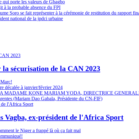
 qui porte les valeurs de Gbagbo
it à la probable absence du FPI
e Soro se fait représenter à la cérémonie de restitution du rapport fin
dent national de la jpdci urbaine
r la sécurisation de la CAN 2023
 Marc!
e décalée à janvier/février 2024
A MADAME KONE MARIAM YODA, DIRECTRICE GENERALE
sparentes (Mariam Dao Gabala, Présidente du CN-FIF)
s Vagba, ex-président de l'Africa Sport
omment le Niger a frappé là où ça fait mal
 communiqué!