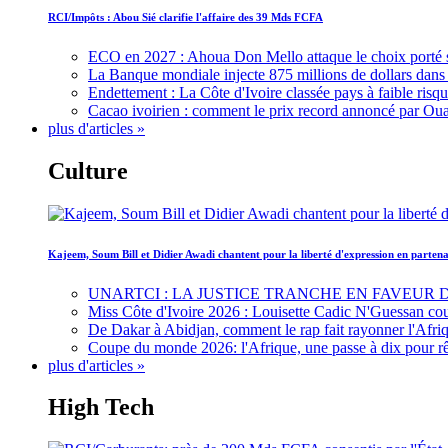
RCI/Impôts : Abou Sié clarifie l'affaire des 39 Mds FCFA
ECO en 2027 : Ahoua Don Mello attaque le choix porté 
La Banque mondiale injecte 875 millions de dollars dans c
Endettement : La Côte d'Ivoire classée pays à faible risq
Cacao ivoirien : comment le prix record annoncé par Oua
plus d'articles »
Culture
Kajeem, Soum Bill et Didier Awadi chantent pour la liberté d'expression en parte
UNARTCI : LA JUSTICE TRANCHE EN FAVEUR
Miss Côte d'Ivoire 2026 : Louisette Cadic N'Guessan co
De Dakar à Abidjan, comment le rap fait rayonner l'Afriq
Coupe du monde 2026: l'Afrique, une passe à dix pour r
plus d'articles »
High Tech