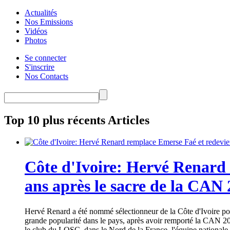
Actualités
Nos Emissions
Vidéos
Photos
Se connecter
S'inscrire
Nos Contacts
Top 10 plus récents Articles
Côte d'Ivoire: Hervé Renard 
ans après le sacre de la CAN
Hervé Renard a été nommé sélectionneur de la Côte d'Ivoire pour
grande popularité dans le pays, après avoir remporté la CAN 20
le club du LOSC, dans le Nord de la France, l'équipe nationale 