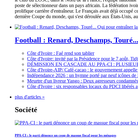
poste de sélectionneur dans un pays africain. La fédération iv
prolifique carrière d'entraîneur. Le Français avait déjà occupé c
dernière Coupe du monde, qui s'est déroulée aux États-Unis, au 
Football : Renard, Deschamps, Touré...
Côte d'Ivoire : Faé rend son tablier
Côte d'Ivoire: invité par la Présidence pour le 7 août, Ti
DÉMISSION EN CASCADE AU PPA-CI : PLUSI
Côte d'Ivoire-AIP/ Café-cacao : le gouvernement appelle 
Indépendance 2026 : un hymne porté par neuf icônes de 
Meurtre d'un livreur Yango : Deux agresseurs condamnés 
Côte d'Ivoire : six responsables locaux du PDCI libérés 
plus d'articles »
Société
PPA-CI : le parti dénonce un coup de massue fiscal pour les ménages