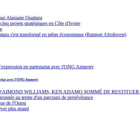
sur Alassane Ouattara
inq projets stratégiques en Côte d'Ivoire
ue
ttara s'est transformé en piège économique (Rapport AfroInvest)
nariat avec l'ONG Amnesty
 D'AIMOND WILLIAMS, KEN ADAMO SOMMÉ DE RESTITUER 
uronnée au terme d'un parcours de persévérance
ue de l'Ouest
êver plus grand