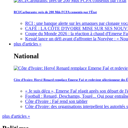
RCI/Carburants: près de 200 Mds FCFA consentis par l'État
RCI : une banque alerte sur les arnaques par clonage voc
CAFÉ : LA CÔTE D'IVOIRE MISE SUR SES N
Coupe du Monde 2026 : la réaction à chaud d'Emerse Fa
Kessié lance un défi avant d'affronter la Norvège : « N
plus d'articles »
National
Côte d'Ivoire: Hervé Renard remplace Emerse Faé et redevient sélectionneur des É
« Je suis déçu », Emerse Faé réagit après son départ de l'
Football : Renard, Deschamps, Touré... Qui pour entraîne
Côte d'Ivoire : Faé rend son tablier
Côte d'Ivoire: des organisations interpellent les autorité
plus d'articles »