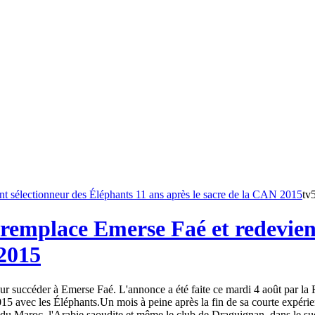
tv
remplace Emerse Faé et redevient
 2015
 succéder à Emerse Faé. L'annonce a été faite ce mardi 4 août par la Fé
15 avec les Éléphants.Un mois à peine après la fin de sa courte expéri
du Maroc, l'Arabie saoudite et même le club de Draguignan, dans le sud