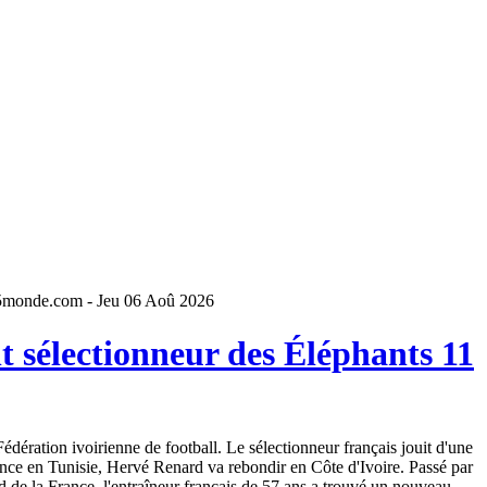
5monde.com - Jeu 06 Aoû 2026
 sélectionneur des Éléphants 11
dération ivoirienne de football. Le sélectionneur français jouit d'une
ence en Tunisie, Hervé Renard va rebondir en Côte d'Ivoire. Passé par
 de la France, l'entraîneur français de 57 ans a trouvé un nouveau