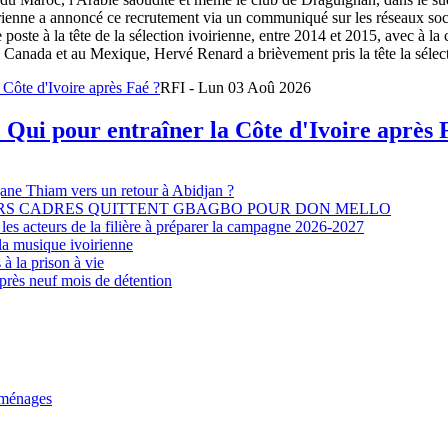
oirienne a annoncé ce recrutement via un communiqué sur les réseaux so
e poste à la tête de la sélection ivoirienne, entre 2014 et 2015, avec à l
Canada et au Mexique, Hervé Renard a brièvement pris la tête la sélectio
RFI - Lun 03 Aoû 2026
 Qui pour entraîner la Côte d'Ivoire après 
djane Thiam vers un retour à Abidjan ?
EURS CADRES QUITTENT GBAGBO POUR DON MELLO
les acteurs de la filière à préparer la campagne 2026-2027
la musique ivoirienne
à la prison à vie
après neuf mois de détention