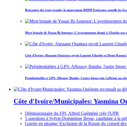
Rencontre des trois grands; le mouvement RHDP Espérance appelle les Ivoir
Mort brutale de Youan Bi Angenor: L'avertissement donné à Gbagbo par 
Côte d'Ivoire: Alassane Ouattara reçoit Laurent Gbagbo et Henri Konan Bed
Présidentiables à GPS: Affoussy Bamba, l'autre figure qui s'affirme au côt
Côte d'Ivoire/Municipales: Yasmina Oué
Démissionnaire du FPI, Alfred Guéméné crée l'UPR
5 questions à Sylvie-Dominique Besse, candidate à la p
Guerre en ukraine/ Exclusion de la Russie du conseil des