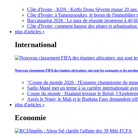
Côte d'Ivoire - KDS : Koffo Doga Séverin risque 20 ans 
Côte d'Ivoire: à Yamoussoukro, le boom de l'immobilier rav
Baccalauréat 2026 : Le taux de réussite progresse à 40,60
Côte d'Ivoire: comment hausse des pluies et urbanisation
plus d'articles »
International
Nouveau classement FIFA des équipes africaines: qui sont les gagnants et les perd
"Coupe du monde 2026 : l'Espagne championne du monde, 
Sadio Mané met un terme à sa carrière internationale ave
Coupe du monde : Haaland terrasse le Brésil, l'Angleterr
Après le Niger, le Mali et le Burkina Faso demandent offic
plus d'articles »
Economie