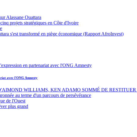
sur Alassane Ouattara
inq projets stratégiques en Côte d'Ivoire
ue
ttara s'est transformé en piège économique (Rapport AfroInvest)
nariat avec l'ONG Amnesty
 D'AIMOND WILLIAMS, KEN ADAMO SOMMÉ DE RESTITUER 
uronnée au terme d'un parcours de persévérance
ue de l'Ouest
êver plus grand