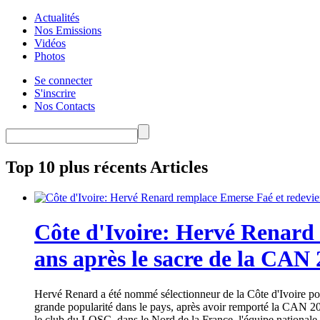
Actualités
Nos Emissions
Vidéos
Photos
Se connecter
S'inscrire
Nos Contacts
Top 10 plus récents Articles
Côte d'Ivoire: Hervé Renard 
ans après le sacre de la CAN
Hervé Renard a été nommé sélectionneur de la Côte d'Ivoire pour
grande popularité dans le pays, après avoir remporté la CAN 20
le club du LOSC, dans le Nord de la France, l'équipe nationale 