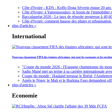
Côte d'Ivoire - KDS : Koffo Doga Séverin risque 20 ans 
Côte d'Ivoire: à Yamoussoukro, le boom de l'immobilier rav
Baccalauréat 2026 : Le taux de réussite progresse à 40,60
Côte d'Ivoire: comment hausse des pluies et urbanisation
plus d'articles »
International
Nouveau classement FIFA des équipes africaines: qui sont les gagnants et les perd
"Coupe du monde 2026 : l'Espagne championne du monde, 
Sadio Mané met un terme à sa carrière internationale ave
Coupe du monde : Haaland terrasse le Brésil, l'Angleterr
Après le Niger, le Mali et le Burkina Faso demandent offic
plus d'articles »
Economie