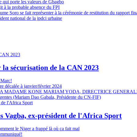
 qui porte les valeurs de Gbagbo
it à la probable absence du FPI
e Soro se fait représenter à la cérémonie de restitution du rapport fin
dent national de la jpdci urbaine
r la sécurisation de la CAN 2023
 Marc!
e décalée à janvier/février 2024
A MADAME KONE MARIAM YODA, DIRECTRICE GENERALE
sparentes (Mariam Dao Gabala, Présidente du CN-FIF)
s Vagba, ex-président de l'Africa Sport
omment le Niger a frappé là où ça fait mal
 communiqué!