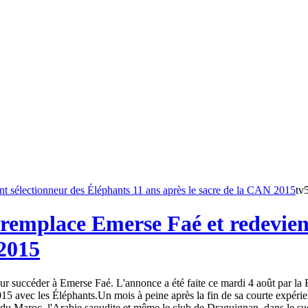
tv
remplace Emerse Faé et redevient
 2015
 succéder à Emerse Faé. L'annonce a été faite ce mardi 4 août par la Fé
15 avec les Éléphants.Un mois à peine après la fin de sa courte expéri
du Maroc, l'Arabie saoudite et même le club de Draguignan, dans le sud