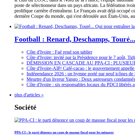
poste de sélectionneur dans un pays africain. La fédération iv
prolifique carrière d'entraîneur. Le Français avait déjà occupé c
dernière Coupe du monde, qui s'est déroulée aux États-Unis, au 
Football : Renard, Deschamps, Touré...
Côte d'Ivoire : Faé rend son tablier
Côte d'Ivoire: invité par la Présidence pour le 7 août, Ti
DÉMISSION EN CASCADE AU PPA-CI : PLUSI
Côte d'Ivoire-AIP/ Café-cacao : le gouvernement appelle 
Indépendance 2026 : un hymne porté par neuf icônes de 
Meurtre d'un livreur Yango : Deux agresseurs condamnés 
Côte d'Ivoire : six responsables locaux du PDCI libérés 
plus d'articles »
Société
PPA-CI : le parti dénonce un coup de massue fiscal pour les ménages