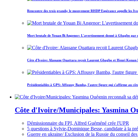
Rencontre des trois grands; le mouvement RHDP Espérance appelle les Ivoir
Mort brutale de Youan Bi Angenor: L'avertissement donné à Gbagbo par 
Côte d'Ivoire: Alassane Ouattara reçoit Laurent Gbagbo et Henri Konan Bed
Présidentiables à GPS: Affoussy Bamba, l'autre figure qui s'affirme au côt
Côte d'Ivoire/Municipales: Yasmina Oué
Démissionnaire du FPI, Alfred Guéméné crée l'UPR
5 questions à Sylvie-Dominique Besse, candidate à la p
Guerre en ukraine/ Exclusion de la Russie du conseil des