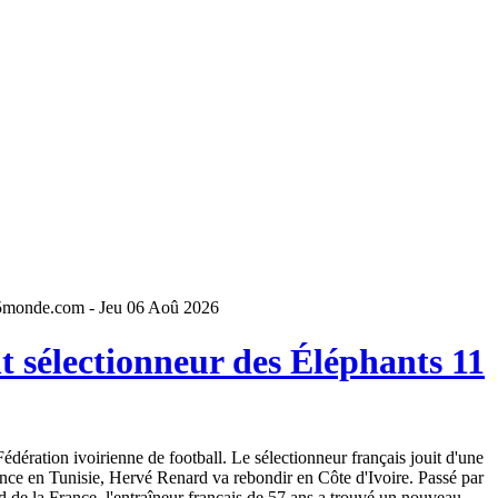
5monde.com - Jeu 06 Aoû 2026
 sélectionneur des Éléphants 11
dération ivoirienne de football. Le sélectionneur français jouit d'une
ence en Tunisie, Hervé Renard va rebondir en Côte d'Ivoire. Passé par
 de la France, l'entraîneur français de 57 ans a trouvé un nouveau