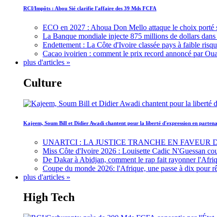
RCI/Impôts : Abou Sié clarifie l'affaire des 39 Mds FCFA
ECO en 2027 : Ahoua Don Mello attaque le choix porté 
La Banque mondiale injecte 875 millions de dollars dans c
Endettement : La Côte d'Ivoire classée pays à faible risq
Cacao ivoirien : comment le prix record annoncé par Oua
plus d'articles »
Culture
Kajeem, Soum Bill et Didier Awadi chantent pour la liberté d'expression en parte
UNARTCI : LA JUSTICE TRANCHE EN FAVEUR
Miss Côte d'Ivoire 2026 : Louisette Cadic N'Guessan co
De Dakar à Abidjan, comment le rap fait rayonner l'Afriq
Coupe du monde 2026: l'Afrique, une passe à dix pour r
plus d'articles »
High Tech