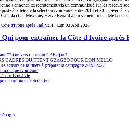
oirienne a annoncé ce recrutement via un communiqué sur les réseaux so
e poste à la tête de la sélection ivoirienne, entre 2014 et 2015, avec à l
Canada et au Mexique, Hervé Renard a brièvement pris la tête la sélectio
RFI - Lun 03 Aoû 2026
 Qui pour entraîner la Côte d'Ivoire après 
djane Thiam vers un retour à Abidjan ?
EURS CADRES QUITTENT GBAGBO POUR DON MELLO
les acteurs de la filière à préparer la campagne 2026-2027
la musique ivoirienne
à la prison à vie
après neuf mois de détention