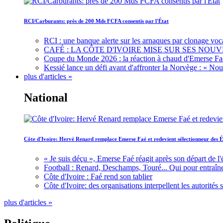
RCI/Carburants: près de 200 Mds FCFA consentis par l'État
RCI : une banque alerte sur les arnaques par clonage voc
CAFÉ : LA CÔTE D'IVOIRE MISE SUR SES N
Coupe du Monde 2026 : la réaction à chaud d'Emerse Fa
Kessié lance un défi avant d'affronter la Norvège : « N
plus d'articles »
National
Côte d'Ivoire: Hervé Renard remplace Emerse Faé et redevient sélectionneur des É
« Je suis déçu », Emerse Faé réagit après son départ de l'
Football : Renard, Deschamps, Touré... Qui pour entraîne
Côte d'Ivoire : Faé rend son tablier
Côte d'Ivoire: des organisations interpellent les autorité
plus d'articles »