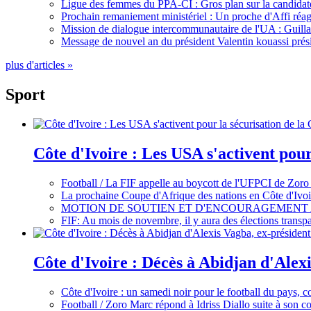
Ligue des femmes du PPA-CI : Gros plan sur la candidate
Prochain remaniement ministériel : Un proche d'Affi réag
Mission de dialogue intercommunautaire de l'UA : Guillaum
Message de nouvel an du président Valentin kouassi prési
plus d'articles »
Sport
Côte d'Ivoire : Les USA s'activent pou
Football / La FIF appelle au boycott de l'UFPCI de Zoro
La prochaine Coupe d'Afrique des nations en Côte d'Ivoir
MOTION DE SOUTIEN ET D'ENCOURAGEMENT 
FIF: Au mois de novembre, il y aura des élections tran
Côte d'Ivoire : Décès à Abidjan d'Alexi
Côte d'Ivoire : un samedi noir pour le football du pays, c
Football / Zoro Marc répond à Idriss Diallo suite à son