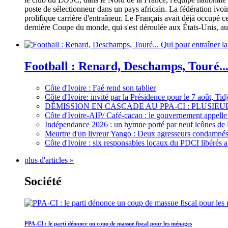
poste de sélectionneur dans un pays africain. La fédération iv
prolifique carrière d'entraîneur. Le Français avait déjà occupé c
dernière Coupe du monde, qui s'est déroulée aux États-Unis, au 
Football : Renard, Deschamps, Touré...
Côte d'Ivoire : Faé rend son tablier
Côte d'Ivoire: invité par la Présidence pour le 7 août, Ti
DÉMISSION EN CASCADE AU PPA-CI : PLUSI
Côte d'Ivoire-AIP/ Café-cacao : le gouvernement appelle 
Indépendance 2026 : un hymne porté par neuf icônes de 
Meurtre d'un livreur Yango : Deux agresseurs condamnés 
Côte d'Ivoire : six responsables locaux du PDCI libérés 
plus d'articles »
Société
PPA-CI : le parti dénonce un coup de massue fiscal pour les ménages