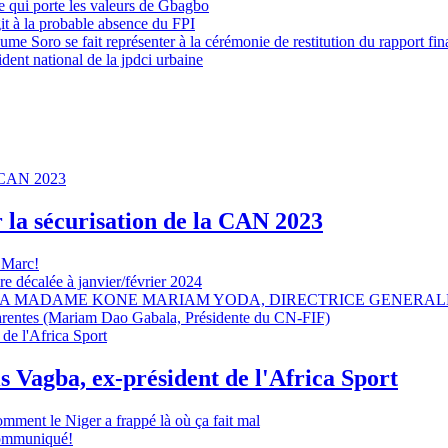
 qui porte les valeurs de Gbagbo
it à la probable absence du FPI
e Soro se fait représenter à la cérémonie de restitution du rapport fin
dent national de la jpdci urbaine
r la sécurisation de la CAN 2023
 Marc!
e décalée à janvier/février 2024
A MADAME KONE MARIAM YODA, DIRECTRICE GENERALE
sparentes (Mariam Dao Gabala, Présidente du CN-FIF)
s Vagba, ex-président de l'Africa Sport
omment le Niger a frappé là où ça fait mal
 communiqué!