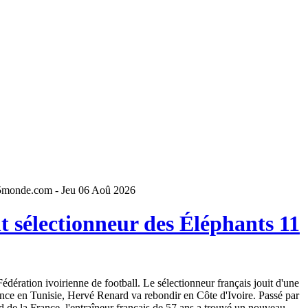
5monde.com - Jeu 06 Aoû 2026
 sélectionneur des Éléphants 11
dération ivoirienne de football. Le sélectionneur français jouit d'une
ence en Tunisie, Hervé Renard va rebondir en Côte d'Ivoire. Passé par
 de la France, l'entraîneur français de 57 ans a trouvé un nouveau