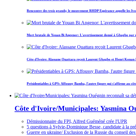
Rencontre des trois grands; le mouvement RHDP Espérance appelle les Ivoir
Mort brutale de Youan Bi Angenor: L'avertissement donné à Gbagbo par 
Côte d'Ivoire: Alassane Ouattara reçoit Laurent Gbagbo et Henri Konan Bed
Présidentiables à GPS: Affoussy Bamba, l'autre figure qui s'affirme au côt
Côte d'Ivoire/Municipales: Yasmina Oué
Démissionnaire du FPI, Alfred Guéméné crée l'UPR
5 questions à Sylvie-Dominique Besse, candidate à la p
Guerre en ukraine/ Exclusion de la Russie du conseil des