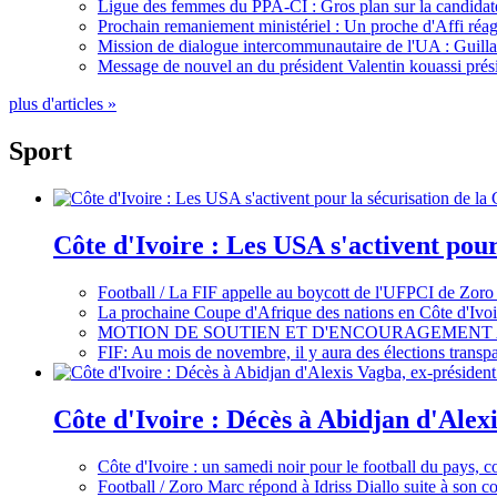
Ligue des femmes du PPA-CI : Gros plan sur la candidate
Prochain remaniement ministériel : Un proche d'Affi réag
Mission de dialogue intercommunautaire de l'UA : Guillaum
Message de nouvel an du président Valentin kouassi prési
plus d'articles »
Sport
Côte d'Ivoire : Les USA s'activent pou
Football / La FIF appelle au boycott de l'UFPCI de Zoro
La prochaine Coupe d'Afrique des nations en Côte d'Ivoir
MOTION DE SOUTIEN ET D'ENCOURAGEMENT 
FIF: Au mois de novembre, il y aura des élections tran
Côte d'Ivoire : Décès à Abidjan d'Alexi
Côte d'Ivoire : un samedi noir pour le football du pays, c
Football / Zoro Marc répond à Idriss Diallo suite à son