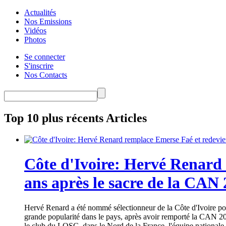
Actualités
Nos Emissions
Vidéos
Photos
Se connecter
S'inscrire
Nos Contacts
Top 10 plus récents Articles
Côte d'Ivoire: Hervé Renard 
ans après le sacre de la CAN
Hervé Renard a été nommé sélectionneur de la Côte d'Ivoire pour
grande popularité dans le pays, après avoir remporté la CAN 20
le club du LOSC, dans le Nord de la France, l'équipe nationale 