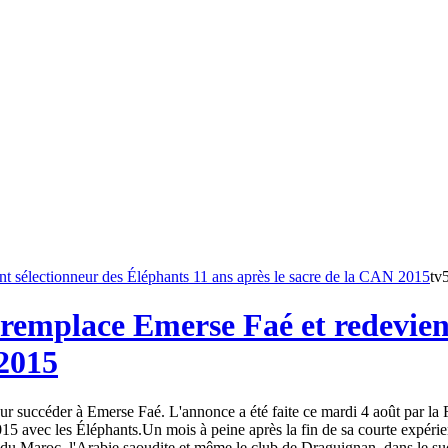
tv
remplace Emerse Faé et redevient
 2015
 succéder à Emerse Faé. L'annonce a été faite ce mardi 4 août par la Fé
15 avec les Éléphants.Un mois à peine après la fin de sa courte expéri
du Maroc, l'Arabie saoudite et même le club de Draguignan, dans le sud