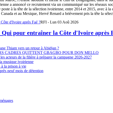
oirienne a annoncé ce recrutement via un communiqué sur les réseaux so
e poste à la tête de la sélection ivoirienne, entre 2014 et 2015, avec à l
Canada et au Mexique, Hervé Renard a brièvement pris la tête la sélectio
RFI - Lun 03 Aoû 2026
 Qui pour entraîner la Côte d'Ivoire après 
djane Thiam vers un retour à Abidjan ?
EURS CADRES QUITTENT GBAGBO POUR DON MELLO
les acteurs de la filière à préparer la campagne 2026-2027
la musique ivoirienne
à la prison à vie
après neuf mois de détention