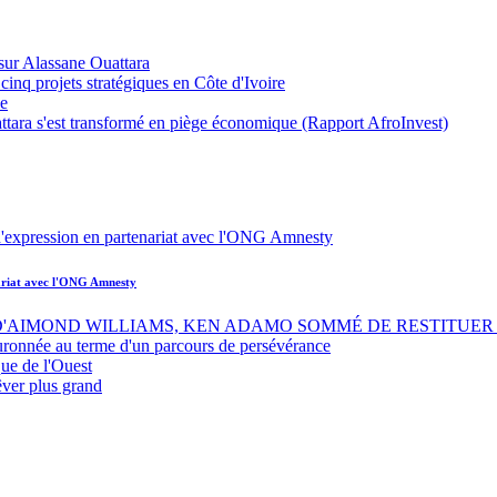
sur Alassane Ouattara
inq projets stratégiques en Côte d'Ivoire
ue
ttara s'est transformé en piège économique (Rapport AfroInvest)
nariat avec l'ONG Amnesty
 D'AIMOND WILLIAMS, KEN ADAMO SOMMÉ DE RESTITUER 
uronnée au terme d'un parcours de persévérance
ue de l'Ouest
êver plus grand