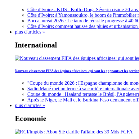
Côte d'Ivoire - KDS : Koffo Doga Séverin risque 20 ans 
Côte d'Ivoire: à Yamoussoukro, le boom de l'immobilier rav
Baccalauréat 2026 : Le taux de réussite progresse à 40,60
Côte d'Ivoire: comment hausse des pluies et urbanisation
plus d'articles »
International
Nouveau classement FIFA des équipes africaines: qui sont les gagnants et les perd
"Coupe du monde 2026 : l'Espagne championne du monde, 
Sadio Mané met un terme à sa carrière internationale ave
Coupe du monde : Haaland terrasse le Brésil, l'Angleterr
Après le Niger, le Mali et le Burkina Faso demandent offic
plus d'articles »
Economie