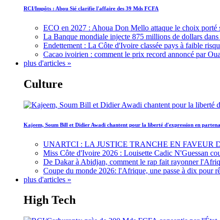
RCI/Impôts : Abou Sié clarifie l'affaire des 39 Mds FCFA
ECO en 2027 : Ahoua Don Mello attaque le choix porté 
La Banque mondiale injecte 875 millions de dollars dans c
Endettement : La Côte d'Ivoire classée pays à faible risq
Cacao ivoirien : comment le prix record annoncé par Oua
plus d'articles »
Culture
Kajeem, Soum Bill et Didier Awadi chantent pour la liberté d'expression en parte
UNARTCI : LA JUSTICE TRANCHE EN FAVEUR
Miss Côte d'Ivoire 2026 : Louisette Cadic N'Guessan co
De Dakar à Abidjan, comment le rap fait rayonner l'Afriq
Coupe du monde 2026: l'Afrique, une passe à dix pour r
plus d'articles »
High Tech