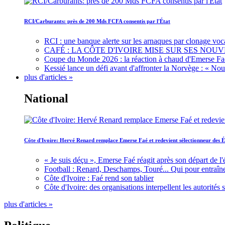
RCI/Carburants: près de 200 Mds FCFA consentis par l'État
RCI : une banque alerte sur les arnaques par clonage voc
CAFÉ : LA CÔTE D'IVOIRE MISE SUR SES N
Coupe du Monde 2026 : la réaction à chaud d'Emerse Fa
Kessié lance un défi avant d'affronter la Norvège : « N
plus d'articles »
National
Côte d'Ivoire: Hervé Renard remplace Emerse Faé et redevient sélectionneur des É
« Je suis déçu », Emerse Faé réagit après son départ de l'
Football : Renard, Deschamps, Touré... Qui pour entraîne
Côte d'Ivoire : Faé rend son tablier
Côte d'Ivoire: des organisations interpellent les autorité
plus d'articles »