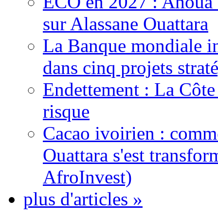
ECO en 2027 : Ahoua D
sur Alassane Ouattara
La Banque mondiale inj
dans cinq projets strat
Endettement : La Côte d
risque
Cacao ivoirien : comme
Ouattara s'est transfo
AfroInvest)
plus d'articles »