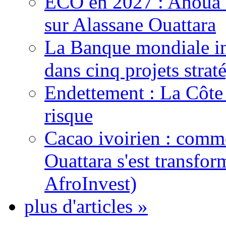
ECO en 2027 : Ahoua D
sur Alassane Ouattara
La Banque mondiale inj
dans cinq projets strat
Endettement : La Côte d
risque
Cacao ivoirien : comme
Ouattara s'est transfo
AfroInvest)
plus d'articles »