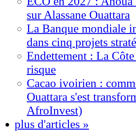
ECO en 2027 : Ahoua D
sur Alassane Ouattara
La Banque mondiale inj
dans cinq projets strat
Endettement : La Côte d
risque
Cacao ivoirien : comme
Ouattara s'est transfo
AfroInvest)
plus d'articles »