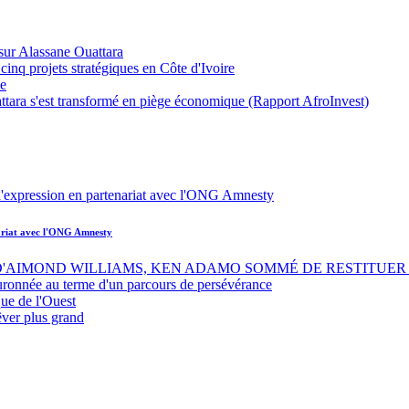
sur Alassane Ouattara
inq projets stratégiques en Côte d'Ivoire
ue
ttara s'est transformé en piège économique (Rapport AfroInvest)
nariat avec l'ONG Amnesty
 D'AIMOND WILLIAMS, KEN ADAMO SOMMÉ DE RESTITUER 
uronnée au terme d'un parcours de persévérance
ue de l'Ouest
êver plus grand