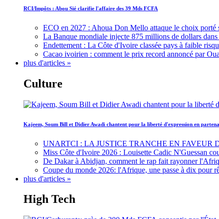
RCI/Impôts : Abou Sié clarifie l'affaire des 39 Mds FCFA
ECO en 2027 : Ahoua Don Mello attaque le choix porté 
La Banque mondiale injecte 875 millions de dollars dans c
Endettement : La Côte d'Ivoire classée pays à faible risq
Cacao ivoirien : comment le prix record annoncé par Oua
plus d'articles »
Culture
Kajeem, Soum Bill et Didier Awadi chantent pour la liberté d'expression en parte
UNARTCI : LA JUSTICE TRANCHE EN FAVEUR
Miss Côte d'Ivoire 2026 : Louisette Cadic N'Guessan co
De Dakar à Abidjan, comment le rap fait rayonner l'Afriq
Coupe du monde 2026: l'Afrique, une passe à dix pour r
plus d'articles »
High Tech