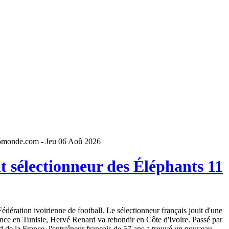
5monde.com - Jeu 06 Aoû 2026
 sélectionneur des Éléphants 11
dération ivoirienne de football. Le sélectionneur français jouit d'une
ence en Tunisie, Hervé Renard va rebondir en Côte d'Ivoire. Passé par
 de la France, l'entraîneur français de 57 ans a trouvé un nouveau