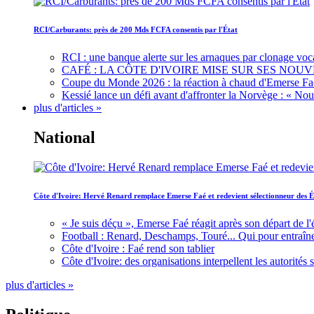
RCI/Carburants: près de 200 Mds FCFA consentis par l'État
RCI : une banque alerte sur les arnaques par clonage voc
CAFÉ : LA CÔTE D'IVOIRE MISE SUR SES N
Coupe du Monde 2026 : la réaction à chaud d'Emerse Fa
Kessié lance un défi avant d'affronter la Norvège : « N
plus d'articles »
National
Côte d'Ivoire: Hervé Renard remplace Emerse Faé et redevient sélectionneur des É
« Je suis déçu », Emerse Faé réagit après son départ de l'
Football : Renard, Deschamps, Touré... Qui pour entraîne
Côte d'Ivoire : Faé rend son tablier
Côte d'Ivoire: des organisations interpellent les autorité
plus d'articles »