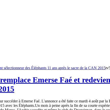
tv
remplace Emerse Faé et redevient
 2015
 succéder à Emerse Faé. L'annonce a été faite ce mardi 4 août par la Fé
15 avec les Éléphants.Un mois à peine après la fin de sa courte expéri
du Maroc, l'Arabie saoudite et même le club de Draguignan, dans le sud