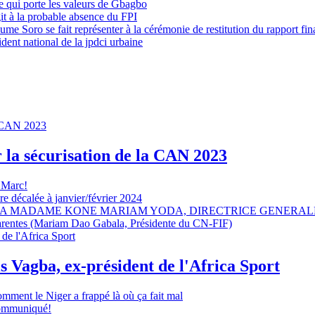
 qui porte les valeurs de Gbagbo
it à la probable absence du FPI
e Soro se fait représenter à la cérémonie de restitution du rapport fin
dent national de la jpdci urbaine
r la sécurisation de la CAN 2023
 Marc!
e décalée à janvier/février 2024
A MADAME KONE MARIAM YODA, DIRECTRICE GENERALE
sparentes (Mariam Dao Gabala, Présidente du CN-FIF)
s Vagba, ex-président de l'Africa Sport
omment le Niger a frappé là où ça fait mal
 communiqué!