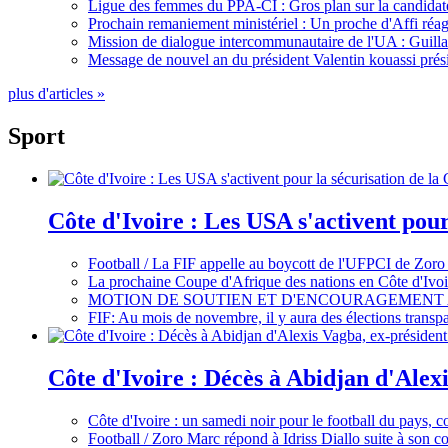
Ligue des femmes du PPA-CI : Gros plan sur la candidate
Prochain remaniement ministériel : Un proche d'Affi réag
Mission de dialogue intercommunautaire de l'UA : Guillaum
Message de nouvel an du président Valentin kouassi prési
plus d'articles »
Sport
Côte d'Ivoire : Les USA s'activent pou
Football / La FIF appelle au boycott de l'UFPCI de Zoro
La prochaine Coupe d'Afrique des nations en Côte d'Ivoir
MOTION DE SOUTIEN ET D'ENCOURAGEMENT 
FIF: Au mois de novembre, il y aura des élections tran
Côte d'Ivoire : Décès à Abidjan d'Alexi
Côte d'Ivoire : un samedi noir pour le football du pays, c
Football / Zoro Marc répond à Idriss Diallo suite à son