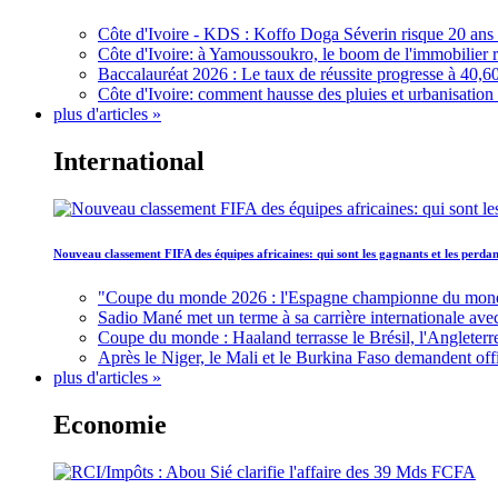
Côte d'Ivoire - KDS : Koffo Doga Séverin risque 20 ans 
Côte d'Ivoire: à Yamoussoukro, le boom de l'immobilier rav
Baccalauréat 2026 : Le taux de réussite progresse à 40,60
Côte d'Ivoire: comment hausse des pluies et urbanisation
plus d'articles »
International
Nouveau classement FIFA des équipes africaines: qui sont les gagnants et les perd
"Coupe du monde 2026 : l'Espagne championne du monde, 
Sadio Mané met un terme à sa carrière internationale ave
Coupe du monde : Haaland terrasse le Brésil, l'Angleterr
Après le Niger, le Mali et le Burkina Faso demandent offic
plus d'articles »
Economie