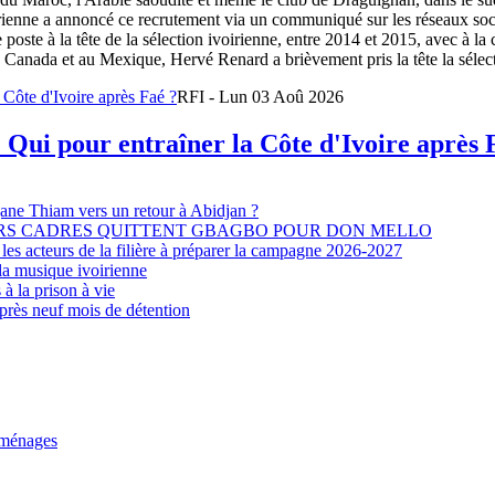
oirienne a annoncé ce recrutement via un communiqué sur les réseaux so
e poste à la tête de la sélection ivoirienne, entre 2014 et 2015, avec à l
Canada et au Mexique, Hervé Renard a brièvement pris la tête la sélectio
RFI - Lun 03 Aoû 2026
 Qui pour entraîner la Côte d'Ivoire après 
djane Thiam vers un retour à Abidjan ?
EURS CADRES QUITTENT GBAGBO POUR DON MELLO
les acteurs de la filière à préparer la campagne 2026-2027
la musique ivoirienne
à la prison à vie
après neuf mois de détention