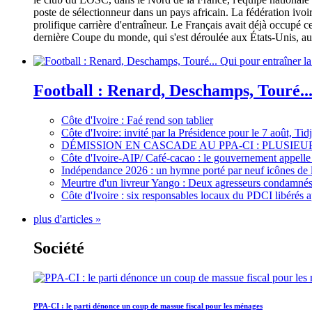
poste de sélectionneur dans un pays africain. La fédération iv
prolifique carrière d'entraîneur. Le Français avait déjà occupé c
dernière Coupe du monde, qui s'est déroulée aux États-Unis, au 
Football : Renard, Deschamps, Touré...
Côte d'Ivoire : Faé rend son tablier
Côte d'Ivoire: invité par la Présidence pour le 7 août, Ti
DÉMISSION EN CASCADE AU PPA-CI : PLUSI
Côte d'Ivoire-AIP/ Café-cacao : le gouvernement appelle 
Indépendance 2026 : un hymne porté par neuf icônes de 
Meurtre d'un livreur Yango : Deux agresseurs condamnés 
Côte d'Ivoire : six responsables locaux du PDCI libérés 
plus d'articles »
Société
PPA-CI : le parti dénonce un coup de massue fiscal pour les ménages