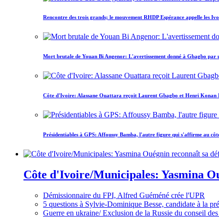
Rencontre des trois grands; le mouvement RHDP Espérance appelle les Ivoir
Mort brutale de Youan Bi Angenor: L'avertissement donné à Gbagbo par 
Côte d'Ivoire: Alassane Ouattara reçoit Laurent Gbagbo et Henri Konan Bed
Présidentiables à GPS: Affoussy Bamba, l'autre figure qui s'affirme au côt
Côte d'Ivoire/Municipales: Yasmina Oué
Démissionnaire du FPI, Alfred Guéméné crée l'UPR
5 questions à Sylvie-Dominique Besse, candidate à la p
Guerre en ukraine/ Exclusion de la Russie du conseil des