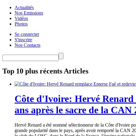
Actualités
Nos Emissions
Vidéos
Photos
Se connecter
S'inscrire
Nos Contacts
Top 10 plus récents Articles
Côte d'Ivoire: Hervé Renard 
ans après le sacre de la CAN
Hervé Renard a été nommé sélectionneur de la Côte d'Ivoire pour
grande popularité dans le pays, après avoir remporté la CAN 20
le club du LOSC, dans le Nord de la France, l'équipe nationale 